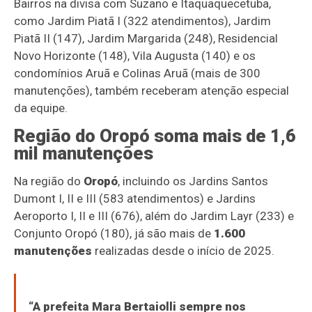
Bairros na divisa com Suzano e Itaquaquecetuba,
como Jardim Piatã I (322 atendimentos), Jardim
Piatã II (147), Jardim Margarida (248), Residencial
Novo Horizonte (148), Vila Augusta (140) e os
condomínios Aruã e Colinas Aruã (mais de 300
manutenções), também receberam atenção especial
da equipe.
Região do Oropó soma mais de 1,6
mil manutenções
Na região do
Oropó
, incluindo os Jardins Santos
Dumont I, II e III (583 atendimentos) e Jardins
Aeroporto I, II e III (676), além do Jardim Layr (233) e
Conjunto Oropó (180), já são mais de
1.600
manutenções
realizadas desde o início de 2025.
“A prefeita Mara Bertaiolli sempre nos