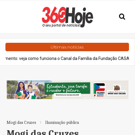
Últimas notícias
 como funciona o Canal da Família da Fundação CASA
Geral
Bo
Mogi das Cruzes
Iluminação pública
Mogi das Cruzes