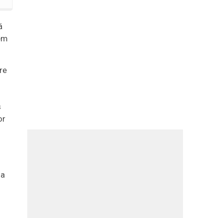
á
em
re
s
or
l
na