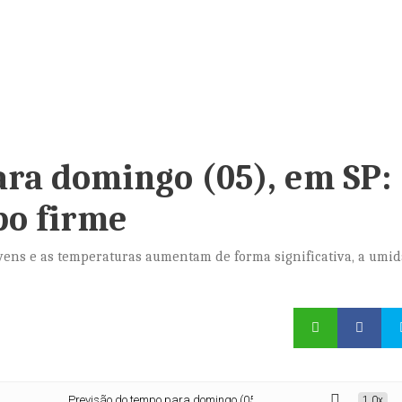
ara domingo (05), em SP:
po firme
uvens e as temperaturas aumentam de forma significativa, a umi
Previsão do tempo para domingo (05), em SP: dia começa com tempo f
1.0x