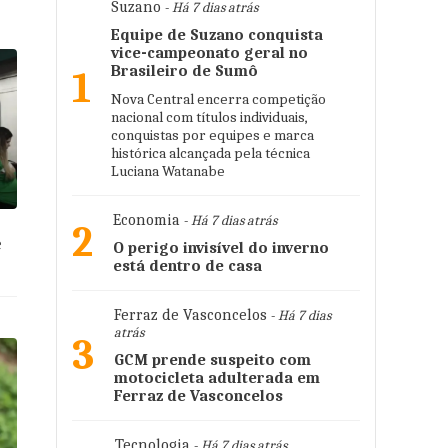
Suzano
- Há 7 dias atrás
Equipe de Suzano conquista
vice-campeonato geral no
Brasileiro de Sumô
1
Nova Central encerra competição
nacional com títulos individuais,
conquistas por equipes e marca
histórica alcançada pela técnica
Luciana Watanabe
Economia
- Há 7 dias atrás
2
e
O perigo invisível do inverno
está dentro de casa
Ferraz de Vasconcelos
- Há 7 dias
atrás
3
GCM prende suspeito com
motocicleta adulterada em
Ferraz de Vasconcelos
Tecnologia
- Há 7 dias atrás