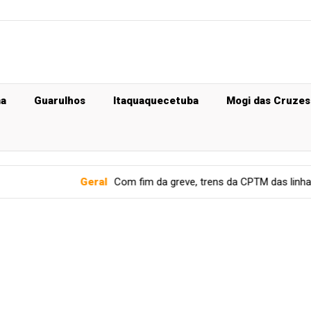
ma
Guarulhos
Itaquaquecetuba
Mogi das Cruzes
Geral
Com fim da greve, trens da CPTM das linhas 11, 12 e 13 vo