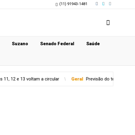
(11) 91943-1481
Suzano
Senado Federal
Saúde
ltam a circular
Geral
Previsão do tempo para quinta-feira (0