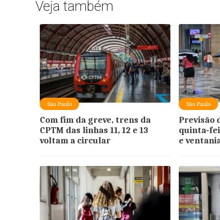
Veja também
São Paulo
São Paulo
Com fim da greve, trens da
Previsão 
CPTM das linhas 11, 12 e 13
quinta-fe
voltam a circular
e ventani