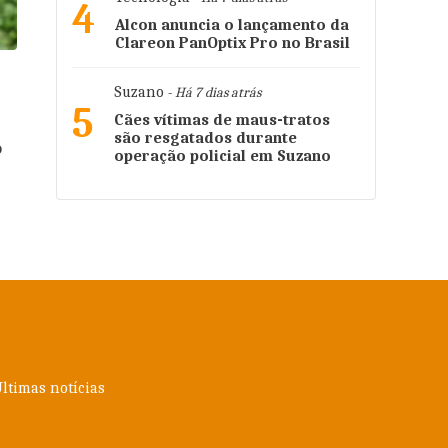
4
Alcon anuncia o lançamento da
Clareon PanOptix Pro no Brasil
Suzano
- Há 7 dias atrás
5
Cães vítimas de maus-tratos
são resgatados durante
o
operação policial em Suzano
ltimas notícias