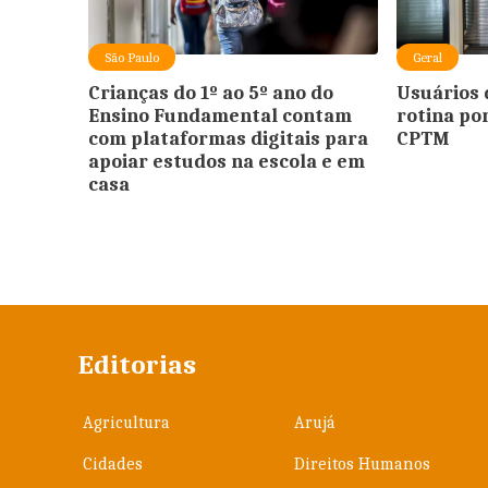
São Paulo
Geral
Crianças do 1º ao 5º ano do
Usuários
Ensino Fundamental contam
rotina po
com plataformas digitais para
CPTM
apoiar estudos na escola e em
casa
Editorias
Agricultura
Arujá
Cidades
Direitos Humanos