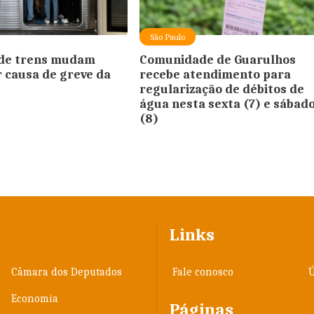
São Paulo
 de trens mudam
Comunidade de Guarulhos
r causa de greve da
recebe atendimento para
regularização de débitos de
água nesta sexta (7) e sábad
(8)
Links
Câmara dos Deputados
Fale conosco
Ú
Economia
Páginas