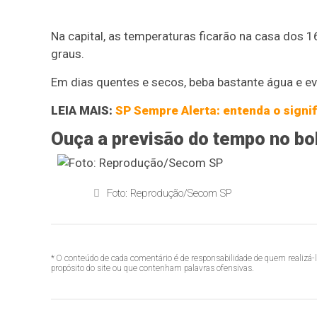
Na capital, as temperaturas ficarão na casa dos 
graus.
Em dias quentes e secos, beba bastante água e e
LEIA MAIS:
SP Sempre Alerta: entenda o signif
Ouça a previsão do tempo no bol
Foto: Reprodução/Secom SP
* O conteúdo de cada comentário é de responsabilidade de quem realizá-
propósito do site ou que contenham palavras ofensivas.