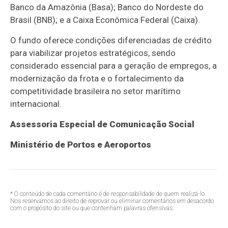
Banco da Amazônia (Basa); Banco do Nordeste do
Brasil (BNB); e a Caixa Econômica Federal (Caixa).
O fundo oferece condições diferenciadas de crédito
para viabilizar projetos estratégicos, sendo
considerado essencial para a geração de empregos, a
modernização da frota e o fortalecimento da
competitividade brasileira no setor marítimo
internacional.
Assessoria Especial de Comunicação Social
Ministério de Portos e Aeroportos
* O conteúdo de cada comentário é de responsabilidade de quem realizá-lo.
Nos reservamos ao direito de reprovar ou eliminar comentários em desacordo
com o propósito do site ou que contenham palavras ofensivas.