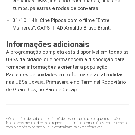
em várias UBSs, incluindo caminhadas, aulas de
zumba, palestras e rodas de conversa.
31/10, 14h: Cine Pipoca com o filme “Entre
Mulheres”, CAPS III AD Arnaldo Bravo Brant.
Informações adicionais
A programação completa está disponível em todas as
UBSs da cidade, que permanecem à disposição para
fornecer informações e orientar a população.
Pacientes de unidades em reforma serão atendidas
nas UBSs Jovaia, Primavera e no Terminal Rodoviário
de Guarulhos, no Parque Cecap.
* O conteúdo de cada comentário é de responsabilidade de quem realizá-lo.
Nos reservamos ao direito de reprovar ou eliminar comentários em desacordo
com o propósito do site ou que contenham palavras ofensivas.