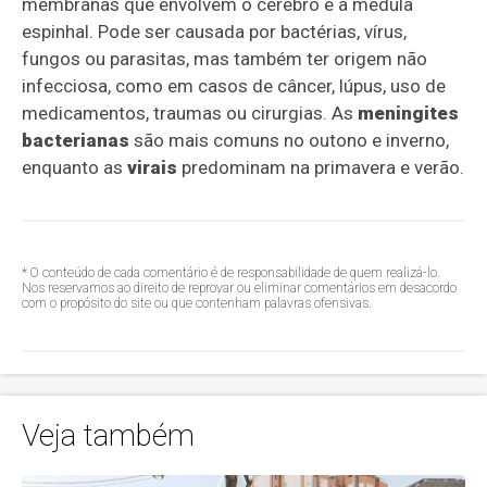
membranas que envolvem o cérebro e a medula
espinhal. Pode ser causada por bactérias, vírus,
fungos ou parasitas, mas também ter origem não
infecciosa, como em casos de câncer, lúpus, uso de
medicamentos, traumas ou cirurgias. As
meningites
bacterianas
são mais comuns no outono e inverno,
enquanto as
virais
predominam na primavera e verão.
* O conteúdo de cada comentário é de responsabilidade de quem realizá-lo.
Nos reservamos ao direito de reprovar ou eliminar comentários em desacordo
com o propósito do site ou que contenham palavras ofensivas.
Veja também