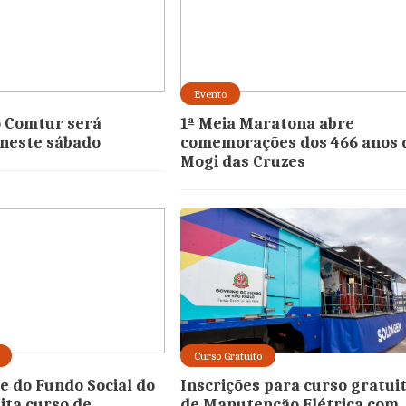
Evento
o Comtur será
1ª Meia Maratona abre
 neste sábado
comemorações dos 466 anos 
Mogi das Cruzes
Curso Gratuito
e do Fundo Social do
Inscrições para curso gratui
ita curso de
de Manutenção Elétrica com