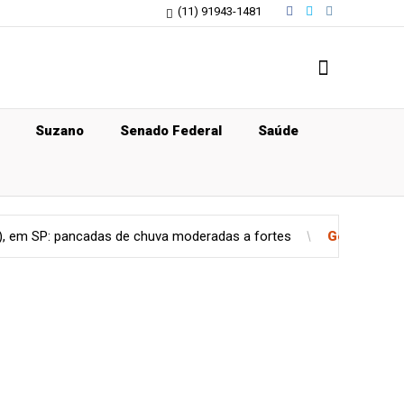
(11) 91943-1481
Suzano
Senado Federal
Saúde
cadas de chuva moderadas a fortes
Geral
Estado de São Paul