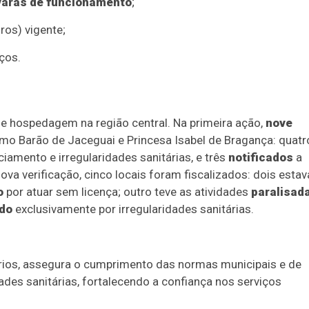
varás de funcionamento
;
ros) vigente;
ços.
 de hospedagem na região central. Na primeira ação,
nove
mo Barão de Jaceguai e Princesa Isabel de Bragança: quatr
ciamento e irregularidades sanitárias, e três
notificados
a
nova verificação, cinco locais foram fiscalizados: dois esta
o
por atuar sem licença; outro teve as atividades
paralisad
ado
exclusivamente por irregularidades sanitárias.
ários, assegura o cumprimento das normas municipais e de
ades sanitárias, fortalecendo a confiança nos serviços