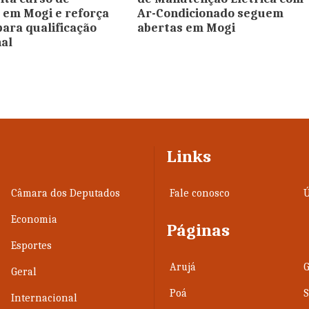
em Mogi e reforça
Ar-Condicionado seguem
para qualificação
abertas em Mogi
nal
Links
Câmara dos Deputados
Fale conosco
Ú
Economia
Páginas
Esportes
Arujá
Geral
Poá
Internacional