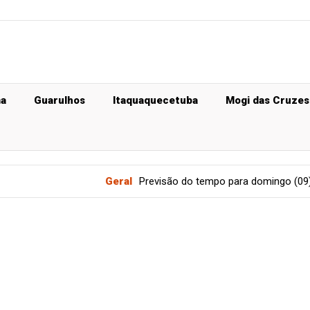
ma
Guarulhos
Itaquaquecetuba
Mogi das Cruzes
Geral
Previsão do tempo para domingo (09), em SP: pan