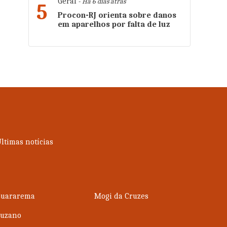
Geral
- Há 6 dias atrás
5
Procon-RJ orienta sobre danos
em aparelhos por falta de luz
ltimas notícias
Guararema
Mogi da Cruzes
Suzano