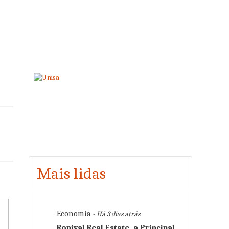
Mais lidas
Economia
- Há 3 dias atrás
Ronival Real Estate, a Principal