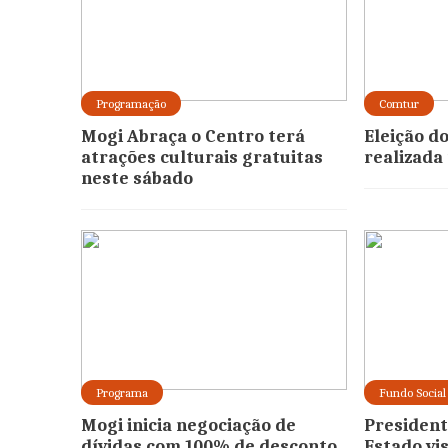
Programação
Comtur
Mogi Abraça o Centro terá
Eleição d
atrações culturais gratuitas
realizada
neste sábado
Programa
Fundo Social
Mogi inicia negociação de
President
dívidas com 100% de desconto
Estado vis