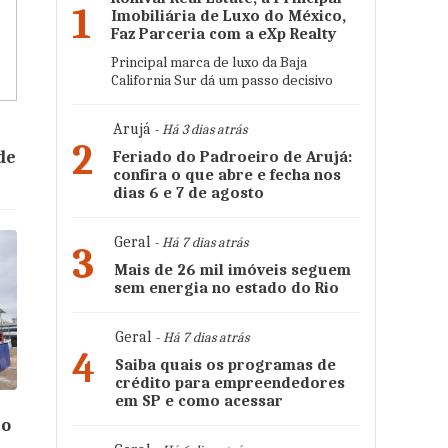
1
Imobiliária de Luxo do México,
Faz Parceria com a eXp Realty
Principal marca de luxo da Baja
California Sur dá um passo decisivo
Arujá
- Há 3 dias atrás
2
de
Feriado do Padroeiro de Arujá:
confira o que abre e fecha nos
dias 6 e 7 de agosto
Geral
- Há 7 dias atrás
3
Mais de 26 mil imóveis seguem
sem energia no estado do Rio
Geral
- Há 7 dias atrás
4
Saiba quais os programas de
crédito para empreendedores
em SP e como acessar
to