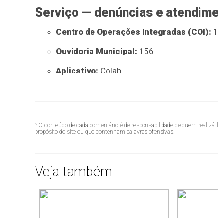
Serviço — denúncias e atendim
Centro de Operações Integradas (COI):
1
Ouvidoria Municipal:
156
Aplicativo:
Colab
* O conteúdo de cada comentário é de responsabilidade de quem realizá-
propósito do site ou que contenham palavras ofensivas.
Veja também