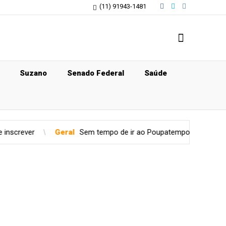
(11) 91943-1481
Suzano
Senado Federal
Saúde
l
Sem tempo de ir ao Poupatempo? Veja estações de Metrô com t