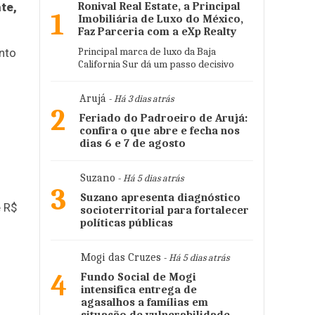
te,
Ronival Real Estate, a Principal
1
Imobiliária de Luxo do México,
Faz Parceria com a eXp Realty
Principal marca de luxo da Baja
nto
California Sur dá um passo decisivo
Arujá
- Há 3 dias atrás
2
Feriado do Padroeiro de Arujá:
confira o que abre e fecha nos
dias 6 e 7 de agosto
Suzano
- Há 5 dias atrás
3
Suzano apresenta diagnóstico
é R$
socioterritorial para fortalecer
políticas públicas
Mogi das Cruzes
- Há 5 dias atrás
4
Fundo Social de Mogi
intensifica entrega de
agasalhos a famílias em