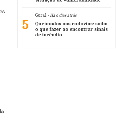
situação de vulnerabilidade
es.
Geral
- Há 6 dias atrás
5
Queimadas nas rodovias: saiba
o que fazer ao encontrar sinais
de incêndio
da