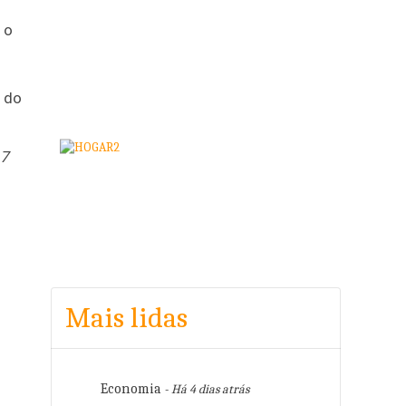
 o
a do
7
Mais lidas
Economia
- Há 4 dias atrás