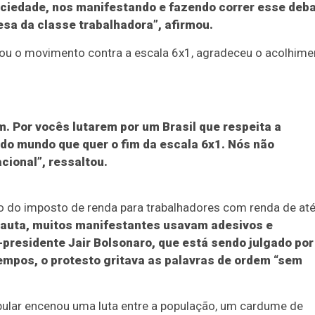
ociedade, nos manifestando e fazendo correr esse deba
esa da classe trabalhadora”, afirmou.
ciou o movimento contra a escala 6x1, agradeceu o acolhime
. Por vocês lutarem por um Brasil que respeita a
odo mundo que quer o fim da escala 6x1. Nós não
ional”, ressaltou.
ão do imposto de renda para trabalhadores com renda de at
auta, muitos manifestantes usavam adesivos e
presidente Jair Bolsonaro, que está sendo julgado por
empos, o protesto gritava as palavras de ordem “sem
opular encenou uma luta entre a população, um cardume de