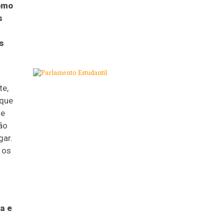
como
s
s
te,
rque
ue
ão
gar.
 os
a e