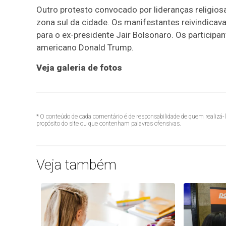
Outro protesto convocado por lideranças religiosa
zona sul da cidade. Os manifestantes reivindicav
para o ex-presidente Jair Bolsonaro. Os partici
americano Donald Trump.
Veja galeria de fotos
* O conteúdo de cada comentário é de responsabilidade de quem realizá-
propósito do site ou que contenham palavras ofensivas.
Veja também