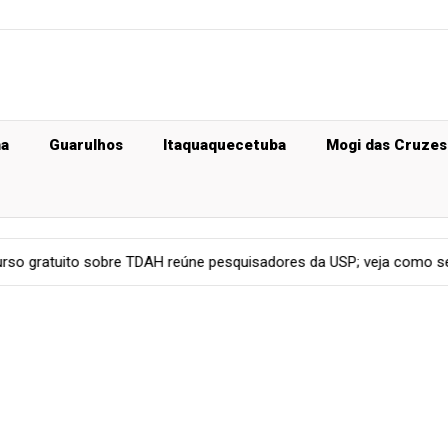
ma
Guarulhos
Itaquaquecetuba
Mogi das Cruzes
DAH reúne pesquisadores da USP; veja como se inscrever
Gera