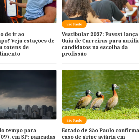
São Paulo
 de ir ao
Vestibular 2027: Fuvest lança
o? Veja estações de
Guia de Carreiras para auxili
 totens de
candidatos na escolha da
dimento
profissão
São Paulo
do tempo para
Estado de São Paulo confirm
09), em SP: pancadas
caso de gripe aviária em