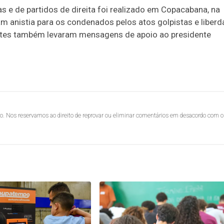
s e de partidos de direita foi realizado em Copacabana, na
am anistia para os condenados pelos atos golpistas e liber
pantes também levaram mensagens de apoio ao presidente
lo. Nos reservamos ao direito de reprovar ou eliminar comentários em desacordo com o