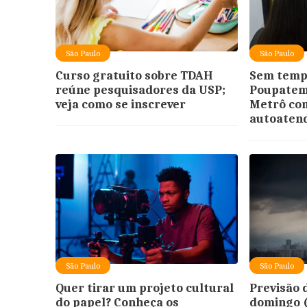
São Paulo
São Paulo
Curso gratuito sobre TDAH
Sem tempo
reúne pesquisadores da USP;
Poupatemp
veja como se inscrever
Metrô com
autoaten
São Paulo
São Paulo
Quer tirar um projeto cultural
Previsão 
do papel? Conheça os
domingo (