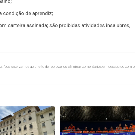
balho;
a condição de aprendiz;
m carteira assinada; são proibidas atividades insalubres,
lo. Nos reservamos ao direito de reprovar ou eliminar comentários em desacordo com o