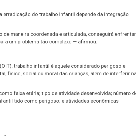
 a erradicação do trabalho infantil depende da integração
do de maneira coordenada e articulada, conseguirá enfrentar
a para um problema tão complexo — afirmou.
OIT), t
rabalho infantil é aquele considerado perigoso e
l, físico, social ou moral das crianças, além de interferir n
mo faixa etária; tipo de atividade desenvolvida; número d
infantil tido como perigoso; e atividades econômicas