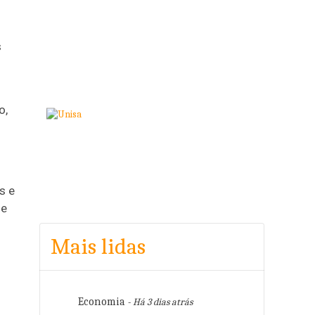
s
o,
s e
 e
Mais lidas
Economia
- Há 3 dias atrás