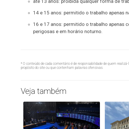
até 13 anos: proibida qualquer forma de tra
14 e 15 anos: permitido o trabalho apenas n
16 e 17 anos: permitido o trabalho apenas co
perigosas e em horário noturno.
* O conteúdo de cada comentário é de responsabilidade de quem realizá-
propósito do site ou que contenham palavras ofensivas.
Veja também