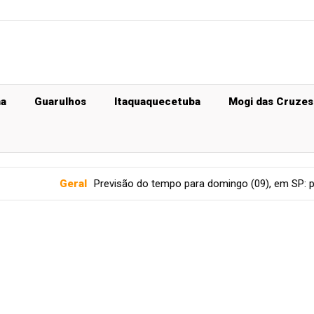
ma
Guarulhos
Itaquaquecetuba
Mogi das Cruzes
Previsão do tempo para domingo (09), em SP: pancadas de chuva m