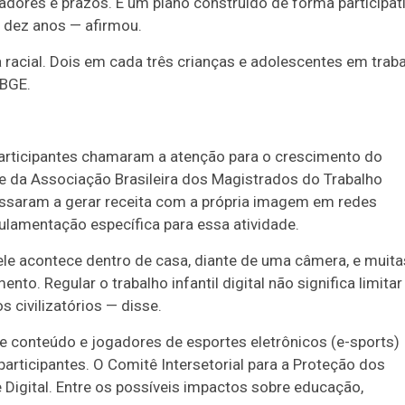
ores e prazos. É um plano construído de forma participati
s dez anos — afirmou.
racial. Dois em cada três crianças e adolescentes em trab
IBGE.
participantes chamaram a atenção para o crescimento do
nte da Associação Brasileira dos Magistrados do Trabalho
passaram a gerar receita com a própria imagem em redes
gulamentação específica para essa atividade.
e ele acontece dentro de casa, diante de uma câmera, e muita
to. Regular o trabalho infantil digital não significa limitar
 civilizatórios — disse.
 de conteúdo e jogadores de esportes eletrônicos (e-sports)
articipantes. O Comitê Intersetorial para a Proteção dos
 Digital. Entre os possíveis impactos sobre educação,