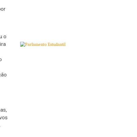
por
u o
ira
o
ção
as,
ovos
,