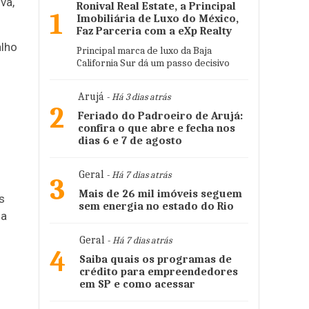
va,
Ronival Real Estate, a Principal
1
Imobiliária de Luxo do México,
Faz Parceria com a eXp Realty
alho
Principal marca de luxo da Baja
California Sur dá um passo decisivo
Arujá
- Há 3 dias atrás
2
Feriado do Padroeiro de Arujá:
confira o que abre e fecha nos
dias 6 e 7 de agosto
Geral
- Há 7 dias atrás
3
Mais de 26 mil imóveis seguem
s
sem energia no estado do Rio
 a
Geral
- Há 7 dias atrás
4
Saiba quais os programas de
crédito para empreendedores
em SP e como acessar