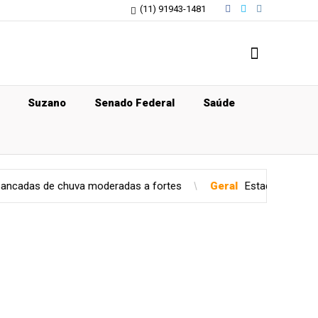
(11) 91943-1481
Suzano
Senado Federal
Saúde
oderadas a fortes
Geral
Estado de São Paulo confirma caso d