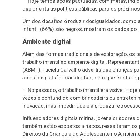
— Hoje temos ações pactuadas, com metas, indicad
que orienta as políticas públicas para os próximo
Um dos desafios é reduzir desigualdades, como a 
infantil (66%) são negros, mostram os dados do 
Ambiente digital
Além das formas tradicionais de exploração, os 
trabalho infantil no ambiente digital. Representa
(ABMT), Taciela Carvalho advertiu que crianças 
sociais e plataformas digitais, sem que exista re
— No passado, o trabalho infantil era visível. Hoj
vezes é confundido com brincadeira ou entretenimen
inovação, mas impedir que ela produza retrocessos
Influenciadores digitais mirins, jovens criadores
também estão expostos a riscos, ressaltaram os p
Direitos da Criança e do Adolescente no Ambiente