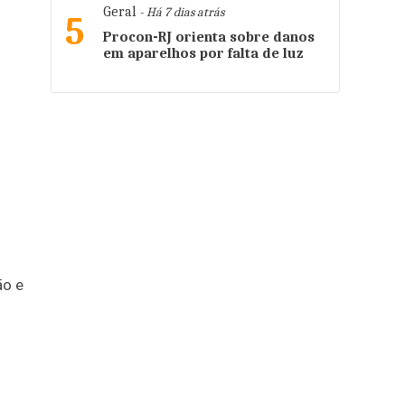
Geral
- Há 7 dias atrás
5
Procon-RJ orienta sobre danos
em aparelhos por falta de luz
ão e