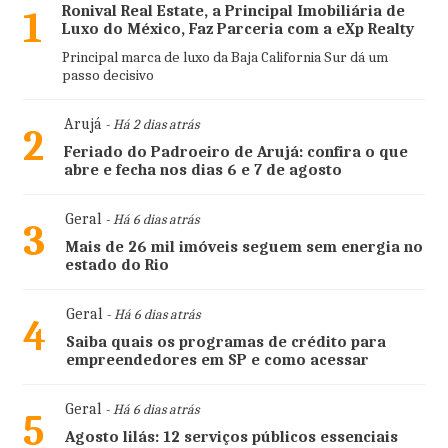
Ronival Real Estate, a Principal Imobiliária de
1
Luxo do México, Faz Parceria com a eXp Realty
Principal marca de luxo da Baja California Sur dá um
passo decisivo
Arujá
- Há 2 dias atrás
2
Feriado do Padroeiro de Arujá: confira o que
abre e fecha nos dias 6 e 7 de agosto
Geral
- Há 6 dias atrás
3
Mais de 26 mil imóveis seguem sem energia no
estado do Rio
Geral
- Há 6 dias atrás
4
Saiba quais os programas de crédito para
empreendedores em SP e como acessar
Geral
- Há 6 dias atrás
5
Agosto lilás: 12 serviços públicos essenciais