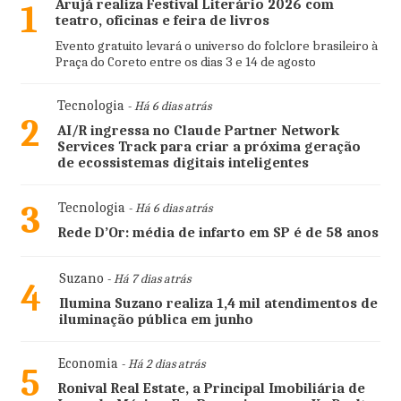
Arujá realiza Festival Literário 2026 com
1
teatro, oficinas e feira de livros
Evento gratuito levará o universo do folclore brasileiro à
Praça do Coreto entre os dias 3 e 14 de agosto
Tecnologia
- Há 6 dias atrás
2
AI/R ingressa no Claude Partner Network
Services Track para criar a próxima geração
de ecossistemas digitais inteligentes
3
Tecnologia
- Há 6 dias atrás
Rede D’Or: média de infarto em SP é de 58 anos
Suzano
- Há 7 dias atrás
4
Ilumina Suzano realiza 1,4 mil atendimentos de
iluminação pública em junho
Economia
- Há 2 dias atrás
5
Ronival Real Estate, a Principal Imobiliária de