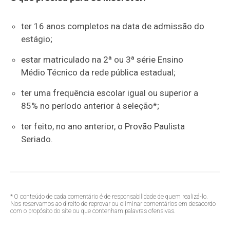
ter 16 anos completos na data de admissão do
estágio;
estar matriculado na 2ª ou 3ª série Ensino
Médio Técnico da rede pública estadual;
ter uma frequência escolar igual ou superior a
85% no período anterior à seleção*;
ter feito, no ano anterior, o Provão Paulista
Seriado.
* O conteúdo de cada comentário é de responsabilidade de quem realizá-lo.
Nos reservamos ao direito de reprovar ou eliminar comentários em desacordo
com o propósito do site ou que contenham palavras ofensivas.