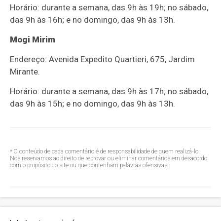
Horário: durante a semana, das 9h às 19h; no sábado,
das 9h às 16h; e no domingo, das 9h às 13h.
Mogi Mirim
Endereço: Avenida Expedito Quartieri, 675, Jardim
Mirante.
Horário: durante a semana, das 9h às 17h; no sábado,
das 9h às 15h; e no domingo, das 9h às 13h.
* O conteúdo de cada comentário é de responsabilidade de quem realizá-lo.
Nos reservamos ao direito de reprovar ou eliminar comentários em desacordo
com o propósito do site ou que contenham palavras ofensivas.