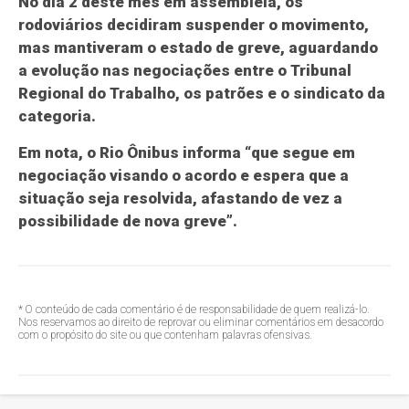
No dia 2 deste mês em assembleia, os
rodoviários decidiram suspender o movimento,
mas mantiveram o estado de greve, aguardando
a evolução nas negociações entre o Tribunal
Regional do Trabalho, os patrões e o sindicato da
categoria.
Em nota, o Rio Ônibus informa “que segue em
negociação visando o acordo e espera que a
situação seja resolvida, afastando de vez a
possibilidade de nova greve”.
* O conteúdo de cada comentário é de responsabilidade de quem realizá-lo.
Nos reservamos ao direito de reprovar ou eliminar comentários em desacordo
com o propósito do site ou que contenham palavras ofensivas.