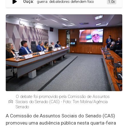
Ouça:
Cegueira: debatedores defendem foco em diagnóstico precoce e 
1.0x
O debate foi promovido pela Comissão de Assuntos
Sociais do Senado (CAS) - Foto: Ton Molina/Agência
Senado
A Comissão de Assuntos Sociais do Senado (CAS)
promoveu uma audiência pública nesta quarta-feira