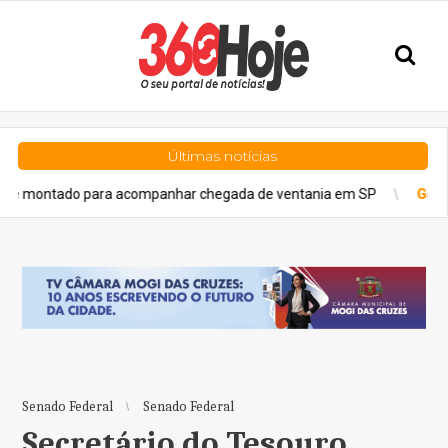
Últimas notícias
o para acompanhar chegada de ventania em SP
Geral
Licenciame
Senado Federal
Senado Federal
Secretário do Tesouro