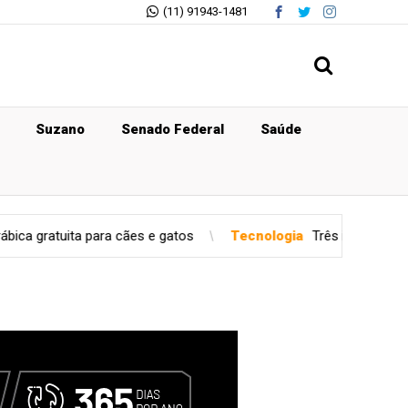
(11) 91943-1481
Suzano
Senado Federal
Saúde
a cães e gatos
Tecnologia
Três impactos da gamificação no