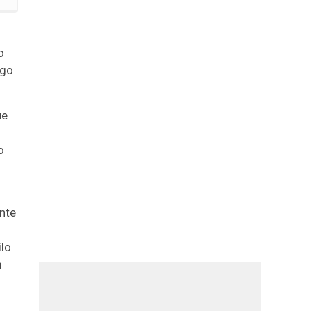
o
rgo
ue
o
nte
ilo
m