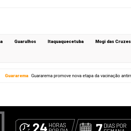
ma
Guarulhos
Itaquaquecetuba
Mogi das Cruzes
uararema promove nova etapa da vacinação antirrábica gratuita par