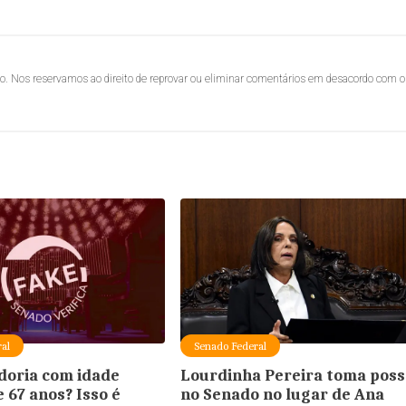
lo. Nos reservamos ao direito de reprovar ou eliminar comentários em desacordo com o
al
Senado Federal
doria com idade
Lourdinha Pereira toma poss
 67 anos? Isso é
no Senado no lugar de Ana