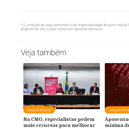
* O conteúdo de cada comentário é de responsabilidade de quem realizá-
propósito do site ou que contenham palavras ofensivas.
Veja também
Senado Federal
Senado Feder
Na CMO, especialistas pedem
Aposenta
mais recursos para melhorar
mínima de