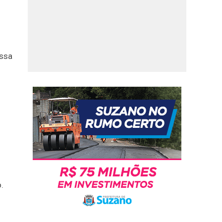
essa
.