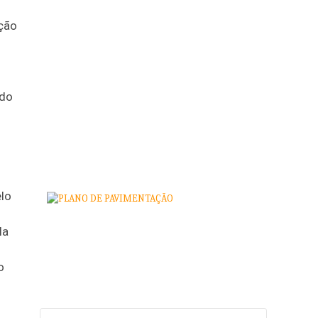
ção
 do
o
lo
la
o