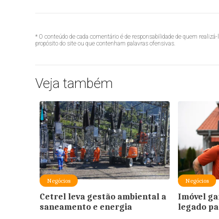
* O conteúdo de cada comentário é de responsabilidade de quem realizá-
propósito do site ou que contenham palavras ofensivas.
Veja também
Negócios
Negócios
Cetrel leva gestão ambiental a
Imóvel ga
saneamento e energia
legado pa