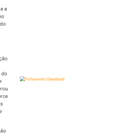
a a
no
 do
ação
 do
e
erou
erce
as
e
ção