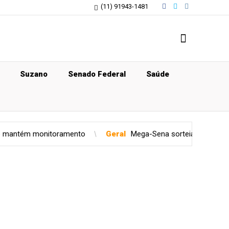
(11) 91943-1481
Suzano
Senado Federal
Saúde
toramento
Geral
Mega-Sena sorteia prêmio acumulado de R$ 