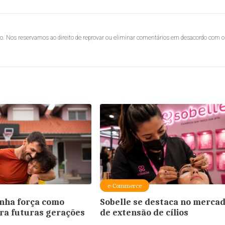
lo. Nos reservamos ao direito de reprovar ou eliminar comentários em desacordo com o
e-Commerce
nha força como
Sobelle se destaca no merca
ra futuras gerações
de extensão de cílios