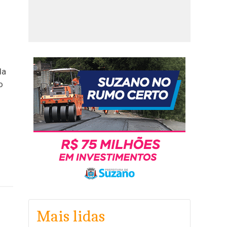
da
o
Mais lidas