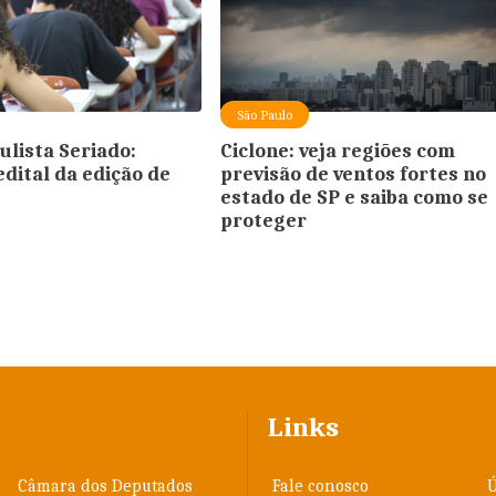
São Paulo
ulista Seriado:
Ciclone: veja regiões com
edital da edição de
previsão de ventos fortes no
estado de SP e saiba como se
proteger
Links
Câmara dos Deputados
Fale conosco
Ú