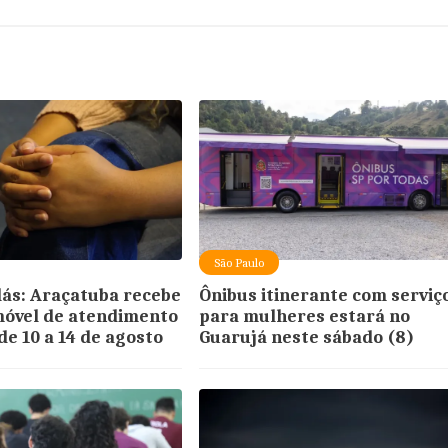
São Paulo
lás: Araçatuba recebe
Ônibus itinerante com serviç
móvel de atendimento
para mulheres estará no
de 10 a 14 de agosto
Guarujá neste sábado (8)