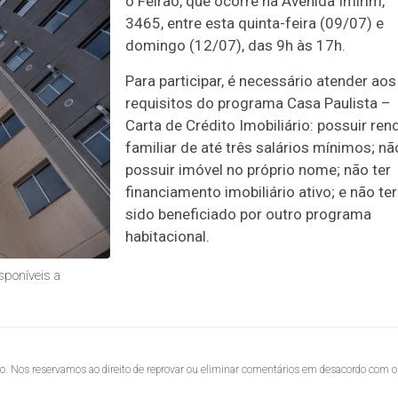
o Feirão, que ocorre na Avenida Imirim,
3465, entre esta quinta-feira (09/07) e
domingo (12/07), das 9h às 17h.
Para participar, é necessário atender aos
requisitos do programa Casa Paulista –
Carta de Crédito Imobiliário: possuir ren
familiar de até três salários mínimos; nã
possuir imóvel no próprio nome; não ter
financiamento imobiliário ativo; e não ter
sido beneficiado por outro programa
habitacional.
sponíveis a
lo. Nos reservamos ao direito de reprovar ou eliminar comentários em desacordo com o