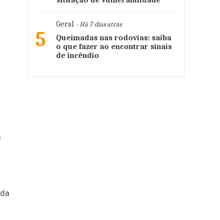
situação de vulnerabilidade
Geral
- Há 7 dias atrás
5
Queimadas nas rodovias: saiba
o que fazer ao encontrar sinais
de incêndio
s
ida