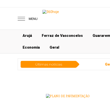
MENU
Arujá
Ferraz de Vasconcelos
Guarare
Economia
Geral
Últimas notícias
Geral
Defesa Civil desm