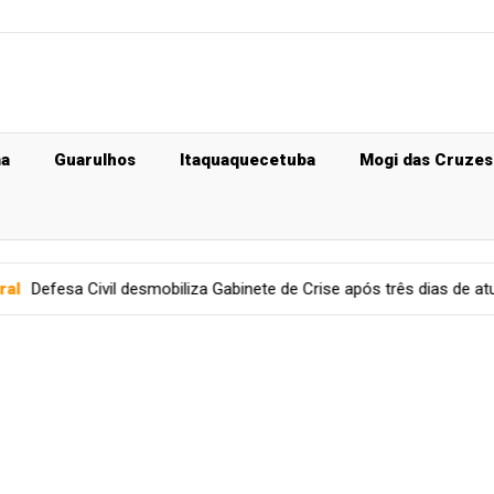
ma
Guarulhos
Itaquaquecetuba
Mogi das Cruzes
obiliza Gabinete de Crise após três dias de atuação e mantém mon