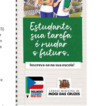
ES)
r
um
a
re