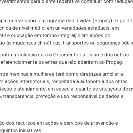
nvestimentos para o ente federativo continuar com redução
omplementar sobre o programa das dívidas (Propag) exige do
cnica de nível médio; em universidades estaduais; em
antil e educação em tempo integral; e em ações de
ão às mudanças climáticas, transportes ou segurança públi
ontra a violência será o Orçamento da União e dos outros
preferencialmente os entes que não aderiram ao Propag.
tra meninas e mulheres terá como diretrizes ampliar a
m ações intersetoriais, respeitada a autonomia dos entes
oteção e atendimento, em especial quanto às situações de r
o, transparência, proteção e uso responsável de dados e
ação dos recursos em ações e serviços de prevenção e
uintes iniciativas: