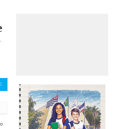
e
e
 Meninas e Mulheres
to