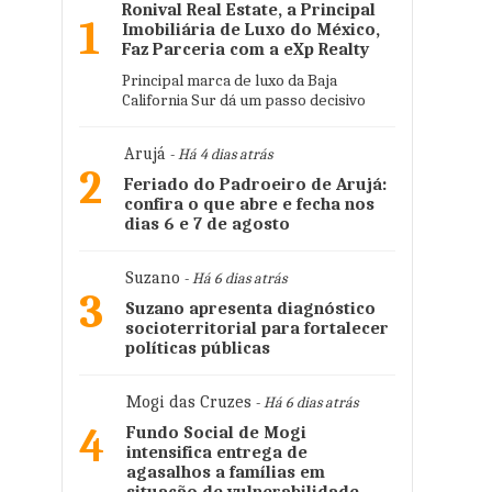
Ronival Real Estate, a Principal
1
Imobiliária de Luxo do México,
Faz Parceria com a eXp Realty
Principal marca de luxo da Baja
California Sur dá um passo decisivo
Arujá
- Há 4 dias atrás
2
Feriado do Padroeiro de Arujá:
confira o que abre e fecha nos
dias 6 e 7 de agosto
Suzano
- Há 6 dias atrás
3
Suzano apresenta diagnóstico
socioterritorial para fortalecer
políticas públicas
Mogi das Cruzes
- Há 6 dias atrás
4
Fundo Social de Mogi
intensifica entrega de
agasalhos a famílias em