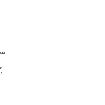
cia
de
 à