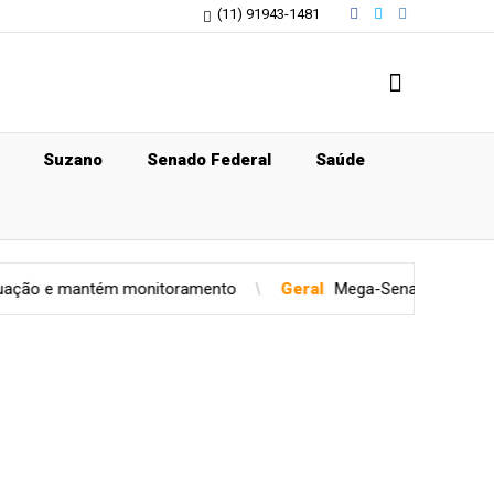
(11) 91943-1481
Suzano
Senado Federal
Saúde
itoramento
Geral
Mega-Sena sorteia prêmio acumulado de R$