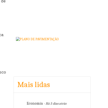
 de
ca.
isco
Mais lidas
Economia
- Há 5 dias atrás