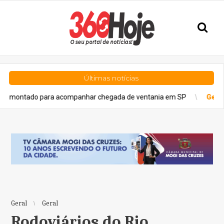
Últimas notícias
do para acompanhar chegada de ventania em SP
Geral
Licenciam
Geral
Geral
Rodoviários do Rio