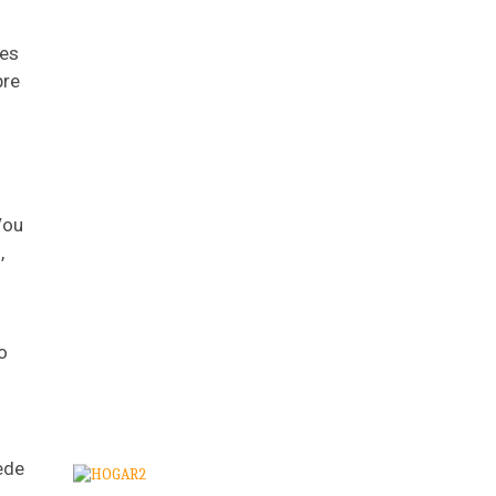
ões
pre
Vou
,
o
ede