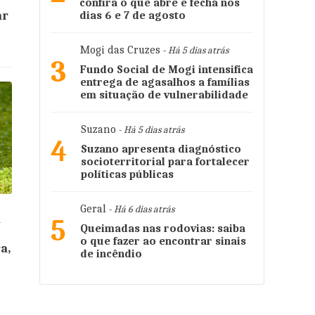
confira o que abre e fecha nos
ar
dias 6 e 7 de agosto
Mogi das Cruzes
- Há 5 dias atrás
3
Fundo Social de Mogi intensifica
entrega de agasalhos a famílias
em situação de vulnerabilidade
Suzano
- Há 5 dias atrás
4
Suzano apresenta diagnóstico
socioterritorial para fortalecer
políticas públicas
Geral
- Há 6 dias atrás
a
5
Queimadas nas rodovias: saiba
o que fazer ao encontrar sinais
a,
de incêndio