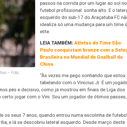
passos na corrida por um lugar ao sol no
futebol profissional: sonha alto. E o later
esquerdo do sub-17 do Araçatuba FC nã
idealiza só uma mudança para um time 
elite.
LEIA TAMBÉM:
Atletas do Time São
Paulo conquistam bronze com a Sele
Brasileira no Mundial de Goalball da
China
ivo – Foto:
“Às vezes me pego sonhando que estou
tabelando com o Vinicius Jr. É um jogad
a nos pés e decisivo, como já mostrou em finais de Liga dos
 certo jogar com o Vini. Sou um jogador de ótimos passes,
e os seus 7 anos, quando entrou numa escolinha de futebol
lia, e lá se descobriu lateral esquerdo. Desde março deste