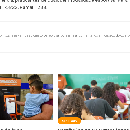
elência, praticantes de qualquer modalidade esportiva. Para
241-5822, Ramal 1238.
lo. Nos reservamos ao direito de reprovar ou eliminar comentários em desacordo com o
São Paulo