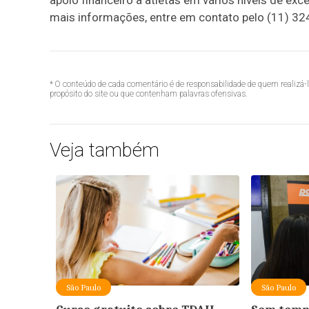
apoio financeiro a atletas em vários níveis de exc
mais informações, entre em contato pelo (11) 3
* O conteúdo de cada comentário é de responsabilidade de quem realizá-
propósito do site ou que contenham palavras ofensivas.
Veja também
São Paulo
São Paulo