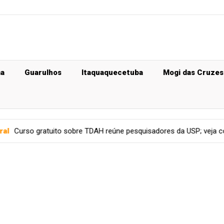
ma
Guarulhos
Itaquaquecetuba
Mogi das Cruzes
o sobre TDAH reúne pesquisadores da USP; veja como se inscrever