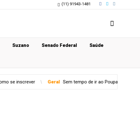
(11) 91943-1481
Suzano
Senado Federal
Saúde
Geral
Sem tempo de ir ao Poupatempo? Veja estações de Me