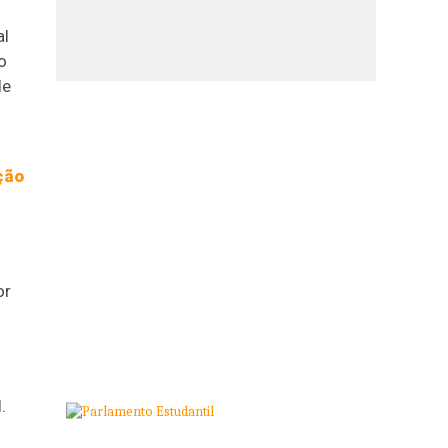
al
o
de
ção
or
.