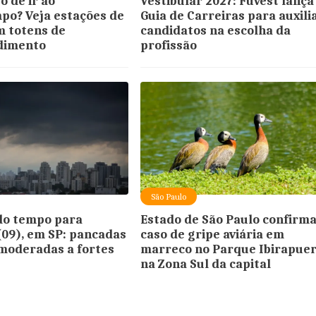
 de ir ao
Vestibular 2027: Fuvest lança
o? Veja estações de
Guia de Carreiras para auxili
 totens de
candidatos na escolha da
dimento
profissão
São Paulo
do tempo para
Estado de São Paulo confirm
09), em SP: pancadas
caso de gripe aviária em
moderadas a fortes
marreco no Parque Ibirapuer
na Zona Sul da capital