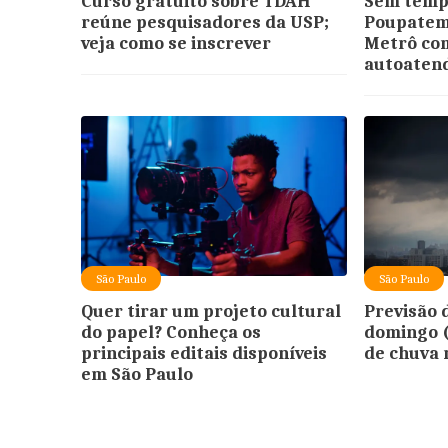
Curso gratuito sobre TDAH
Sem tempo
reúne pesquisadores da USP;
Poupatemp
veja como se inscrever
Metrô com
autoaten
São Paulo
São Paulo
Quer tirar um projeto cultural
Previsão 
do papel? Conheça os
domingo (
principais editais disponíveis
de chuva 
em São Paulo