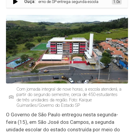
Ouça:
Governo de SP entrega segunda escola estadual construída em pa
1.0x
Com jornada integral de nove horas, a escola atenderá, a
partir do segundo semestre, cerca de 450 estudantes
de três unidades da região. Foto: Kaique
Guimarães/Governo do Estado SP
O Governo de São Paulo entregou nesta segunda-
feira (15), em São José dos Campos, a segunda
unidade escolar do estado construída por meio do