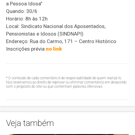
a Pessoa Idosa”
Quando: 30/6
Horário: 8h às 12h
Local: Sindicato Nacional dos Aposentados,
Pensionistas e Idosos (SINDNAPI)
Endereço: Rua do Carmo, 171 – Centro Histórico
Inscrições prévia
no link
* O conteúdo de cada comentário é de responsabilidade de quem realizá-lo.
Nos reservamos ao direito de reprovar ou eliminar comentários em desacordo
com o propósito do site ou que contenham palavras ofensivas.
Veja também