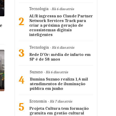
Tecnologia
- Há 6 dias atrás
AI/R ingressa no Claude Partner
2
Network Services Track para
e
criar a próxima geração de
ecossistemas digitais
inteligentes
Tecnologia
- Há 6 dias atrás
3
Rede D’Or: média de infarto em
SP é de 58 anos
Suzano
- Há 6 dias atrás
4
Ilumina Suzano realiza 1,4 mil
atendimentos de iluminação
pública em junho
Economia
- Há 7 dias atrás
5
Projeta Cultura tem formação
gratuita em gestão cultural