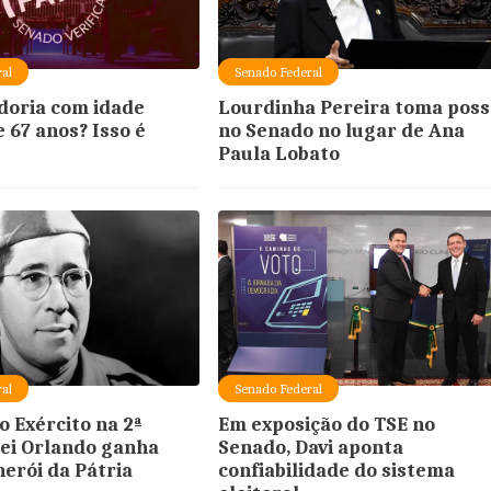
al
Senado Federal
doria com idade
Lourdinha Pereira toma poss
 67 anos? Isso é
no Senado no lugar de Ana
Paula Lobato
al
Senado Federal
o Exército na 2ª
Em exposição do TSE no
rei Orlando ganha
Senado, Davi aponta
herói da Pátria
confiabilidade do sistema