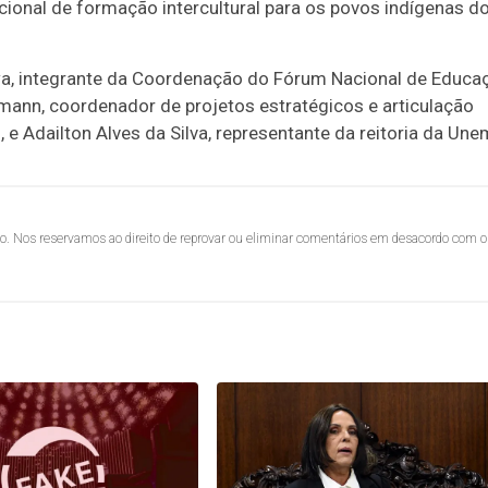
ional de formação intercultural para os povos indígenas d
a, integrante da Coordenação do Fórum Nacional de Educa
mann, coordenador de projetos estratégicos e articulação
, e Adailton Alves da Silva, representante da reitoria da Une
lo. Nos reservamos ao direito de reprovar ou eliminar comentários em desacordo com o