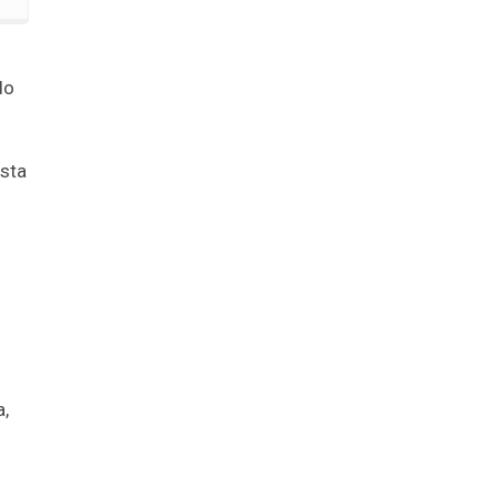
do
sta
,