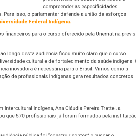
compreender as especificidades
os. Para isso, o parlamentar defende a união de esforços
iversidade Federal Indígena.
s financeiros para o curso oferecido pela Unemat na previ
o longo desta audiência ficou muito claro que o curso
iversidade cultural e de fortalecimento da saúde indígena.
ia inovadora é necessária para o Brasil. Vimos como a
ão de profissionais indígenas gera resultados concretos
tercultural Indígena, Ana Cláudia Pereira Trettel, a
u que 570 profissionais já foram formados pela instituiçã
audiência pública foi “construir pontes” e buscar o