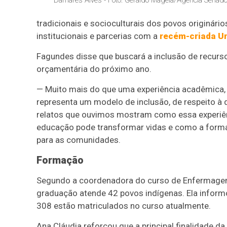
tradicionais e socioculturais dos povos originári
institucionais e parcerias com a
recém-criada Un
Fagundes disse que buscará a inclusão de recurso
orçamentária do próximo ano.
— Muito mais do que uma experiência acadêmica, a
representa um modelo de inclusão, de respeito à d
relatos que ouvimos mostram como essa experiênc
educação pode transformar vidas e como a formaç
para as comunidades.
Formação
Segundo a coordenadora do curso de Enfermagem In
graduação atende 42 povos indígenas. Ela informo
308 estão matriculados no curso atualmente.
Ana Cláudia reforçou que a principal finalidade da 