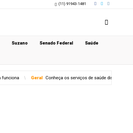
(11) 91943-1481
Suzano
Senado Federal
Saúde
ral
Conheça os serviços de saúde disponíveis no aplicativo do P