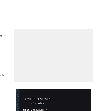
er a
os