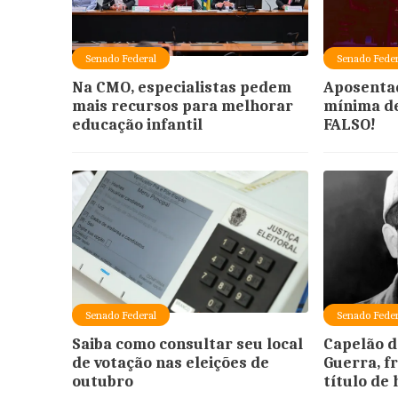
Senado Federal
Senado Feder
Na CMO, especialistas pedem
Aposenta
mais recursos para melhorar
mínima de
educação infantil
FALSO!
Senado Federal
Senado Feder
Saiba como consultar seu local
Capelão d
de votação nas eleições de
Guerra, f
outubro
título de 