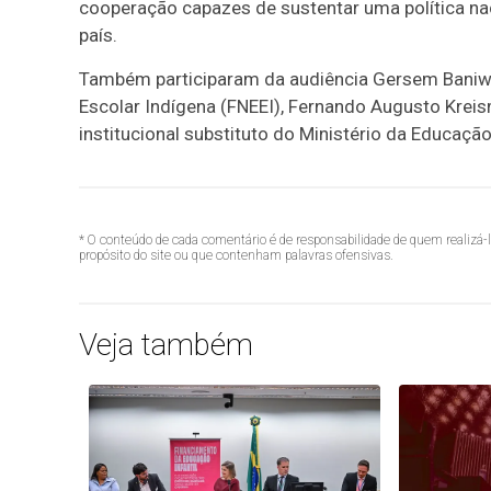
cooperação capazes de sustentar uma política nac
país.
Também participaram da audiência Gersem Baniw
Escolar Indígena (FNEEI), Fernando Augusto Kreis
institucional substituto do Ministério da Educação
* O conteúdo de cada comentário é de responsabilidade de quem realizá-
propósito do site ou que contenham palavras ofensivas.
Veja também