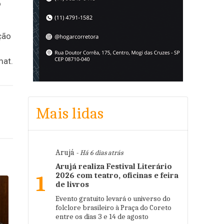
o
ção
mat.
Mais lidas
Arujá
- Há 6 dias atrás
Arujá realiza Festival Literário
2026 com teatro, oficinas e feira
1
de livros
Evento gratuito levará o universo do
folclore brasileiro à Praça do Coreto
entre os dias 3 e 14 de agosto