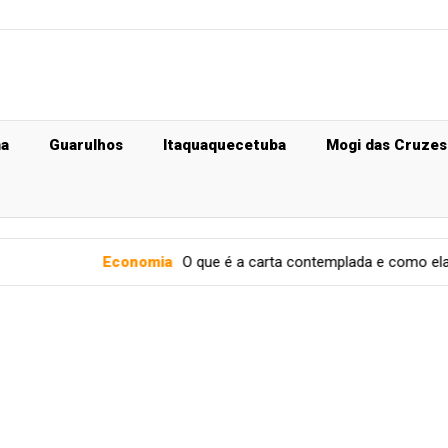
ma
Guarulhos
Itaquaquecetuba
Mogi das Cruzes
onomia
O que é a carta contemplada e como ela funciona
Ge