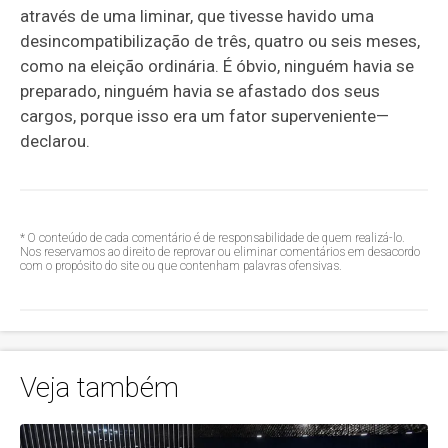
através de uma liminar, que tivesse havido uma
desincompatibilização de três, quatro ou seis meses,
como na eleição ordinária. É óbvio, ninguém havia se
preparado, ninguém havia se afastado dos seus
cargos, porque isso era um fator superveniente
—
declarou.
* O conteúdo de cada comentário é de responsabilidade de quem realizá-lo.
Nos reservamos ao direito de reprovar ou eliminar comentários em desacordo
com o propósito do site ou que contenham palavras ofensivas.
Veja também