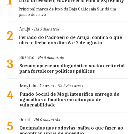
1
Luxo do México, Faz Parceria com a eXp Realty
Principal marca de luxo da Baja California Sur dá um
passo decisivo
Arujá
- Há 3 dias atrás
2
Feriado do Padroeiro de Arujá: confira o que
abre e fecha nos dias 6 e 7 de agosto
Suzano
- Há 5 dias atrás
3
Suzano apresenta diagnóstico socioterritorial
para fortalecer políticas públicas
Mogi das Cruzes
- Há 5 dias atrás
4
Fundo Social de Mogi intensifica entrega de
agasalhos a famílias em situação de
vulnerabilidade
Geral
- Há 6 dias atrás
5
Queimadas nas rodovias: saiba o que fazer ao
encontrar sinais de incêndio