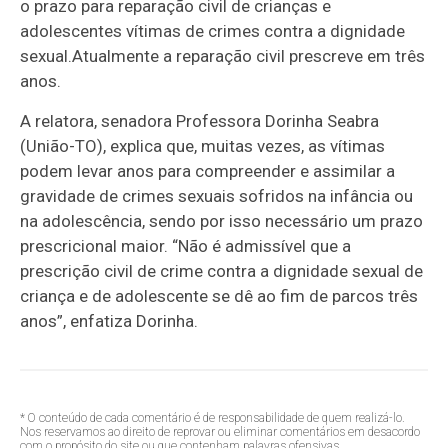
o prazo para reparação civil de crianças e
adolescentes vítimas de crimes contra a dignidade
sexual.
Atualmente a reparação civil prescreve em três
anos.
A relatora, senadora Professora Dorinha Seabra
(União-TO),
explica que, muitas vezes, as vítimas
podem levar anos para compreender e assimilar a
gravidade de crimes sexuais sofridos na infância ou
na adolescência, sendo por isso necessário um prazo
prescricional maior. “Não é admissível que a
prescrição civil de crime contra a dignidade sexual de
criança e de adolescente se dê ao fim de parcos três
anos”, enfatiza Dorinha.
* O conteúdo de cada comentário é de responsabilidade de quem realizá-lo.
Nos reservamos ao direito de reprovar ou eliminar comentários em desacordo
com o propósito do site ou que contenham palavras ofensivas.