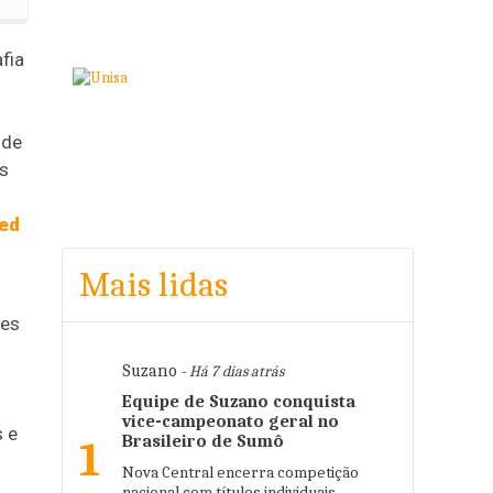
fia
 de
as
ed
Mais lidas
mes
Suzano
- Há 7 dias atrás
Equipe de Suzano conquista
vice-campeonato geral no
s e
Brasileiro de Sumô
1
Nova Central encerra competição
nacional com títulos individuais,