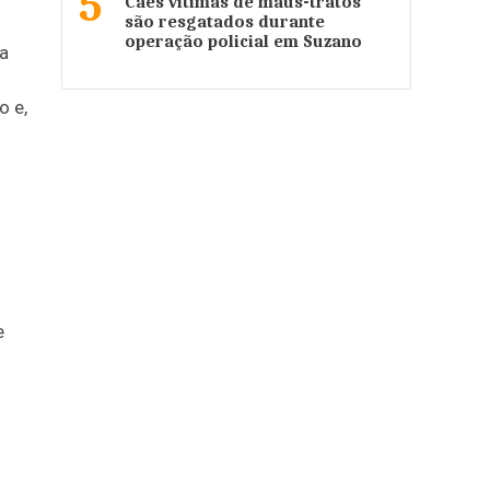
5
Cães vítimas de maus-tratos
são resgatados durante
operação policial em Suzano
da
o e,
e