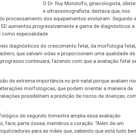
O Dr. Ruy Mondolfo, ginecologista, obste
e ultrassonografista, destaca que, nos
z do processamento dos equipamentos evoluíram. Segundo e
ou 5D aumentou progressivamente a gama de diagnósticos a
l como especialidade.
eis diagnósticos do crescimento fetal, da morfologia fetal,
raútero, que salvam vidas e proporcionam uma qualidade de
e progresso continuará, fazendo com que a avaliação fetal s
ão de extrema importância no pré-natal porque avaliam ri
alterações morfológicas, que podem orientar a maneira de
liações possibilitam a predição de riscos de doenças, co
.
ológico de segundo trimestre amplia essa avaliação
ro, face, parte óssea, membros e coração. "Além de um
nquilizadores para as mães que, sabendo que está tudo be