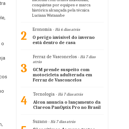
tra
conquistas por equipes e marca
histórica alcançada pela técnica
Luciana Watanabe
le,
Economia
- Há 6 dias atrás
2
O perigo invisível do inverno
está dentro de casa
 o
Ferraz de Vasconcelos
- Há 7 dias
eja
atrás
3
GCM prende suspeito com
motocicleta adulterada em
scos
Ferraz de Vasconcelos
mo
Tecnologia
- Há 7 dias atrás
4
Alcon anuncia o lançamento da
Clareon PanOptix Pro no Brasil
Suzano
- Há 7 dias atrás
m,