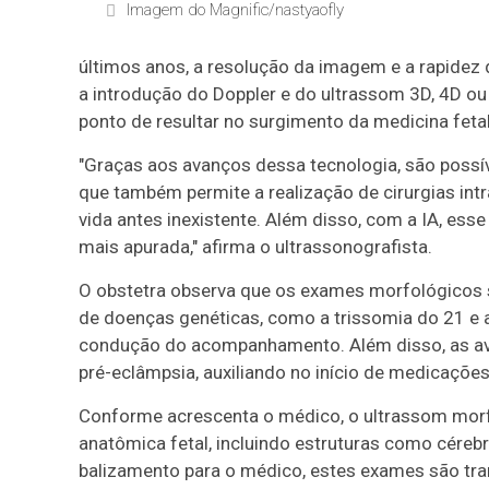
Imagem do Magnific/nastyaofly
últimos anos, a resolução da imagem e a rapide
a introdução do Doppler e do ultrassom 3D, 4D 
ponto de resultar no surgimento da medicina feta
"Graças aos avanços dessa tecnologia, são possív
que também permite a realização de cirurgias int
vida antes inexistente. Além disso, com a IA, ess
mais apurada," afirma o ultrassonografista.
O obstetra observa que os exames morfológicos s
de doenças genéticas, como a trissomia do 21 e 
condução do acompanhamento. Além disso, as ava
pré-eclâmpsia, auxiliando no início de medicações
Conforme acrescenta o médico, o ultrassom morf
anatômica fetal, incluindo estruturas como céreb
balizamento para o médico, estes exames são tra