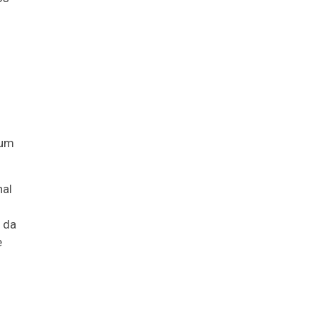
 um
nal
 da
e