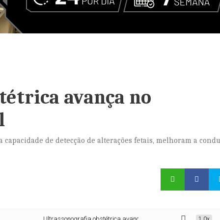
tétrica avança no
l
a capacidade de detecção de alterações fetais, melhoram a cond
Ultrassonografia obstétrica avança no diagnóstico pré-natal
1.0x