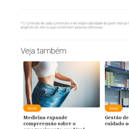
* O conteúdo de cada comentário é de responsabilidade de quem realizá-
propósito do site ou que contenham palavras ofensivas.
Veja também
Saúde
Saúde
Medicina expande
Gestão de
compreensão sobre o
cuidado a