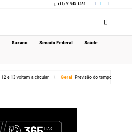
(11) 91943-1481
Suzano
Senado Federal
Saúde
cular
Geral
Previsão do tempo para quinta-feira (06), em SP: