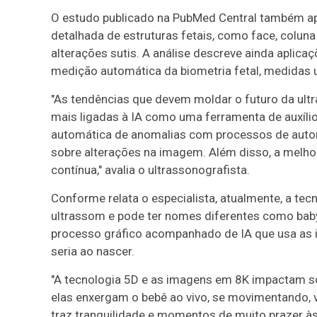
O estudo publicado na PubMed Central também a
detalhada de estruturas fetais, como face, coluna 
alterações sutis. A análise descreve ainda apli
medição automática da biometria fetal, medidas 
"As tendências que devem moldar o futuro da ult
mais ligadas à IA como uma ferramenta de auxílio
automática de anomalias com processos de autom
sobre alterações na imagem. Além disso, a melh
contínua," avalia o ultrassonografista.
Conforme relata o especialista, atualmente, a te
ultrassom e pode ter nomes diferentes como baby 
processo gráfico acompanhado de IA que usa as 
seria ao nascer.
"A tecnologia 5D e as imagens em 8K impactam s
elas enxergam o bebê ao vivo, se movimentando, v
traz tranquilidade e momentos de muito prazer às