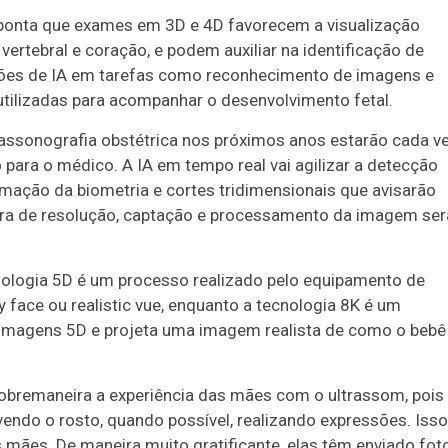
ponta que exames em 3D e 4D favorecem a visualização
vertebral e coração, e podem auxiliar na identificação de
cações de IA em tarefas como reconhecimento de imagens e
utilizadas para acompanhar o desenvolvimento fetal.
rassonografia obstétrica nos próximos anos estarão cada v
 para o médico. A IA em tempo real vai agilizar a detecção
ação da biometria e cortes tridimensionais que avisarão
ora de resolução, captação e processamento da imagem ser
cnologia 5D é um processo realizado pelo equipamento de
face ou realistic vue, enquanto a tecnologia 8K é um
imagens 5D e projeta uma imagem realista de como o bebê
obremaneira a experiência das mães com o ultrassom, pois
endo o rosto, quando possível, realizando expressões. Isso
 mães. De maneira muito gratificante, elas têm enviado fot