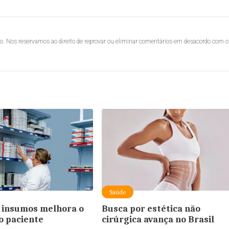
lo. Nos reservamos ao direito de reprovar ou eliminar comentários em desacordo com o
Saúde
 insumos melhora o
Busca por estética não
o paciente
cirúrgica avança no Brasil