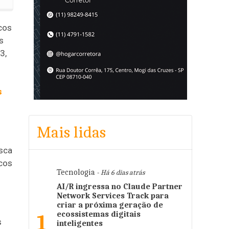
cos
s
3,
s
Mais lidas
usca
icos
Tecnologia
- Há 6 dias atrás
AI/R ingressa no Claude Partner
Network Services Track para
criar a próxima geração de
ecossistemas digitais
1
s
inteligentes