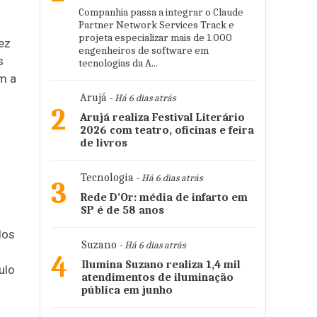
Companhia passa a integrar o Claude
Partner Network Services Track e
projeta especializar mais de 1.000
ez
engenheiros de software em
s
tecnologias da A...
m a
Arujá
- Há 6 dias atrás
2
Arujá realiza Festival Literário
2026 com teatro, oficinas e feira
de livros
Tecnologia
- Há 6 dias atrás
3
Rede D’Or: média de infarto em
SP é de 58 anos
dos
Suzano
- Há 6 dias atrás
4
Ilumina Suzano realiza 1,4 mil
ulo
atendimentos de iluminação
pública em junho