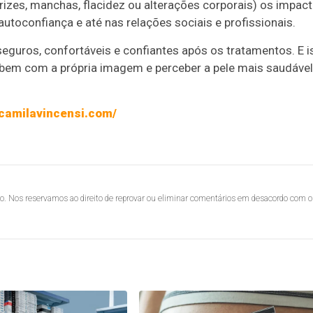
zes, manchas, flacidez ou alterações corporais) os impac
utoconfiança e até nas relações sociais e profissionais.
 seguros, confortáveis e confiantes após os tratamentos. E 
e bem com a própria imagem e perceber a pele mais saudável
rcamilavincensi.com/
lo. Nos reservamos ao direito de reprovar ou eliminar comentários em desacordo com o