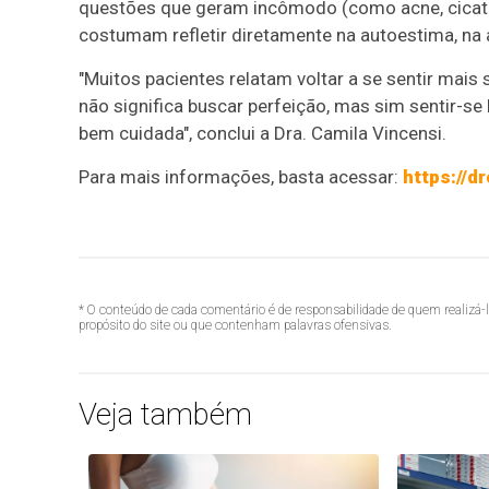
questões que geram incômodo (como acne, cicatri
costumam refletir diretamente na autoestima, na a
"Muitos pacientes relatam voltar a se sentir mais
não significa buscar perfeição, mas sim sentir-s
bem cuidada", conclui a Dra. Camila Vincensi.
Para mais informações, basta acessar:
https://d
* O conteúdo de cada comentário é de responsabilidade de quem realizá-
propósito do site ou que contenham palavras ofensivas.
Veja também