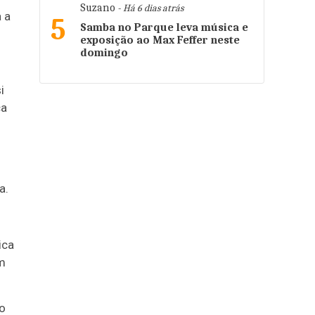
Suzano
- Há 6 dias atrás
 a
5
Samba no Parque leva música e
exposição ao Max Feffer neste
domingo
i
ca
a.
ica
em
do