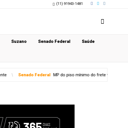
(11) 91943-1481
Suzano
Senado Federal
Saúde
deral
MP do piso mínimo do frete vira lei; perdão a caminhoneiros