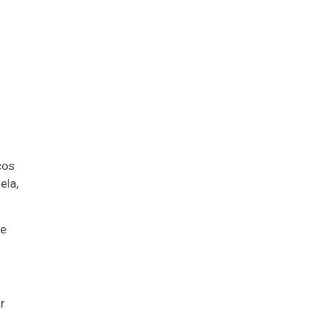
ços
ela,
 e
r