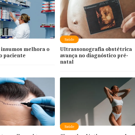
Saúde
 insumos melhora o
Ultrassonografia obstétrica
o paciente
avança no diagnóstico pré-
natal
Saúde