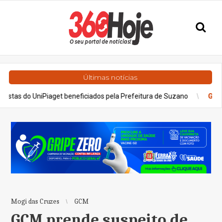
Últimas notícias
iaget beneficiados pela Prefeitura de Suzano
Geral
20 anos da L
Mogi das Cruzes
GCM
GCM prende suspeito de