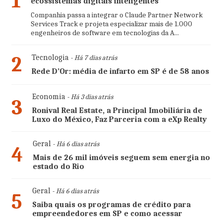
1
ecossistemas digitais inteligentes
Companhia passa a integrar o Claude Partner Network
Services Track e projeta especializar mais de 1.000
engenheiros de software em tecnologias da A...
2
Tecnologia
- Há 7 dias atrás
Rede D’Or: média de infarto em SP é de 58 anos
Economia
- Há 3 dias atrás
3
Ronival Real Estate, a Principal Imobiliária de
Luxo do México, Faz Parceria com a eXp Realty
Geral
- Há 6 dias atrás
4
Mais de 26 mil imóveis seguem sem energia no
estado do Rio
Geral
- Há 6 dias atrás
5
Saiba quais os programas de crédito para
empreendedores em SP e como acessar