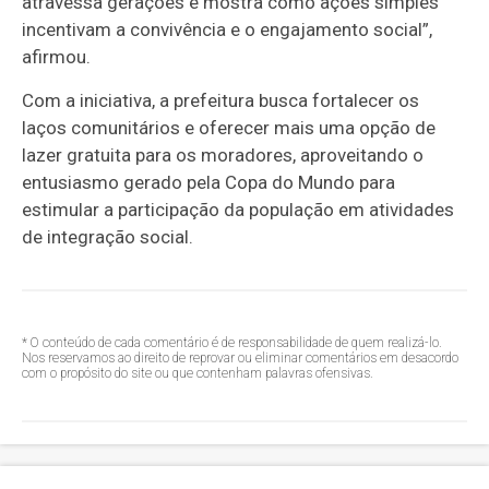
atravessa gerações e mostra como ações simples
incentivam a convivência e o engajamento social”,
afirmou.
Com a iniciativa, a prefeitura busca fortalecer os
laços comunitários e oferecer mais uma opção de
lazer gratuita para os moradores, aproveitando o
entusiasmo gerado pela Copa do Mundo para
estimular a participação da população em atividades
de integração social.
* O conteúdo de cada comentário é de responsabilidade de quem realizá-lo.
Nos reservamos ao direito de reprovar ou eliminar comentários em desacordo
com o propósito do site ou que contenham palavras ofensivas.