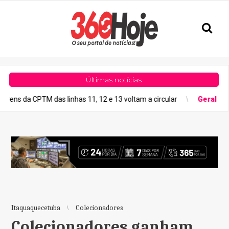
Últimas notícias
PTM das linhas 11, 12 e 13 voltam a circular
Geral
Previsão do 
Itaquaquecetuba
Colecionadores
Colecionadores ganham