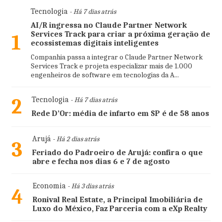
Tecnologia
- Há 7 dias atrás
AI/R ingressa no Claude Partner Network
Services Track para criar a próxima geração de
1
ecossistemas digitais inteligentes
Companhia passa a integrar o Claude Partner Network
Services Track e projeta especializar mais de 1.000
engenheiros de software em tecnologias da A...
2
Tecnologia
- Há 7 dias atrás
Rede D’Or: média de infarto em SP é de 58 anos
Arujá
- Há 2 dias atrás
3
Feriado do Padroeiro de Arujá: confira o que
abre e fecha nos dias 6 e 7 de agosto
Economia
- Há 3 dias atrás
4
Ronival Real Estate, a Principal Imobiliária de
Luxo do México, Faz Parceria com a eXp Realty