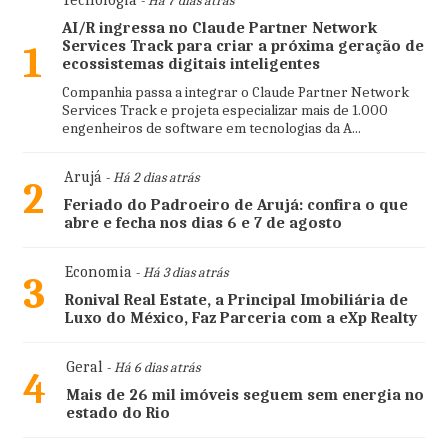
Tecnologia
- Há 7 dias atrás
AI/R ingressa no Claude Partner Network
Services Track para criar a próxima geração de
1
ecossistemas digitais inteligentes
Companhia passa a integrar o Claude Partner Network
Services Track e projeta especializar mais de 1.000
engenheiros de software em tecnologias da A...
Arujá
- Há 2 dias atrás
2
Feriado do Padroeiro de Arujá: confira o que
abre e fecha nos dias 6 e 7 de agosto
Economia
- Há 3 dias atrás
3
Ronival Real Estate, a Principal Imobiliária de
Luxo do México, Faz Parceria com a eXp Realty
Geral
- Há 6 dias atrás
4
Mais de 26 mil imóveis seguem sem energia no
estado do Rio