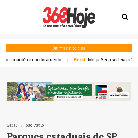
Últimas notícias
monitoramento
Geral
Mega-Sena sorteia prêmio acumulado de R
Geral
São Paulo
Parques estaduais de SP