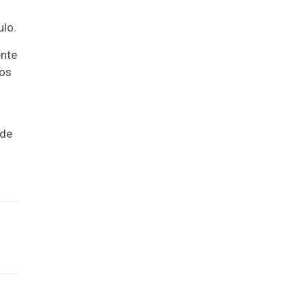
lo.
ente
gos
 de