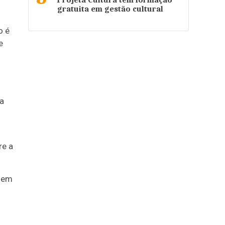
Projeta Cultura tem formação
gratuita em gestão cultural
o é
e
a
re a
o em
.