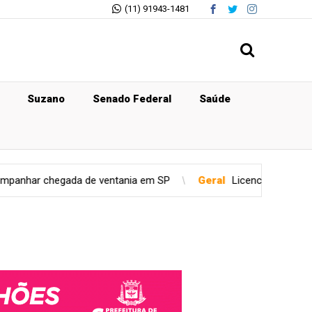
(11) 91943-1481
Suzano
Senado Federal
Saúde
ntania em SP
Geral
Licenciamento é obrigatório para placas d