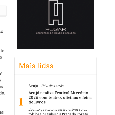
onto na conta de água em Osasco
co
o
 de
a
l.
Mais lidas
 é
e
Arujá
- Há 6 dias atrás
as
da.
Arujá realiza Festival Literário
2026 com teatro, oficinas e feira
1
de livros
Evento gratuito levará o universo do
ial
folclore brasileiro à Praça do Coreto