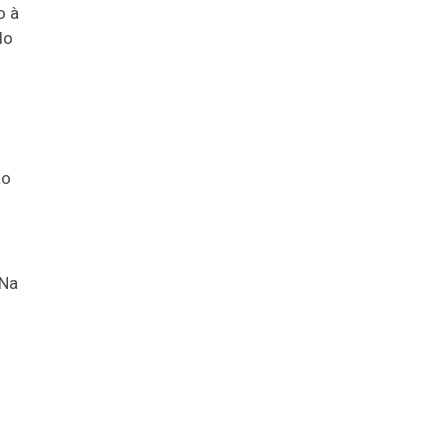
o à
do
ão
 Na