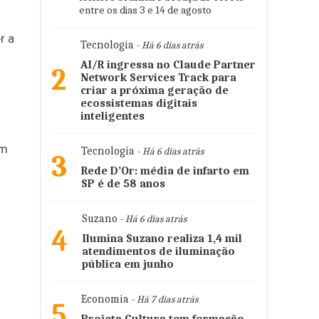
entre os dias 3 e 14 de agosto
r a
Tecnologia
- Há 6 dias atrás
AI/R ingressa no Claude Partner
2
Network Services Track para
criar a próxima geração de
ecossistemas digitais
inteligentes
em
Tecnologia
- Há 6 dias atrás
3
Rede D’Or: média de infarto em
SP é de 58 anos
Suzano
- Há 6 dias atrás
4
Ilumina Suzano realiza 1,4 mil
atendimentos de iluminação
pública em junho
Economia
- Há 7 dias atrás
5