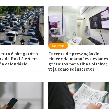
São Paulo
ento é obrigatório
Carreta de prevenção do
s de final 3 e 4 em
câncer de mama leva exames
eja calendário
gratuitos para Ilha Solteira;
veja como se inscrever