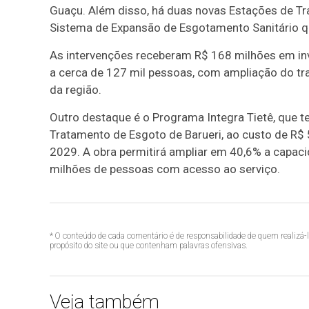
Guaçu. Além disso, há duas novas Estações de T
Sistema de Expansão de Esgotamento Sanitário q
As intervenções receberam R$ 168 milhões em inve
a cerca de 127 mil pessoas, com ampliação do tr
da região.
Outro destaque é o Programa Integra Tietê, que t
Tratamento de Esgoto de Barueri, ao custo de R$ 5
2029. A obra permitirá ampliar em 40,6% a capaci
milhões de pessoas com acesso ao serviço.
* O conteúdo de cada comentário é de responsabilidade de quem realizá-
propósito do site ou que contenham palavras ofensivas.
Veja também