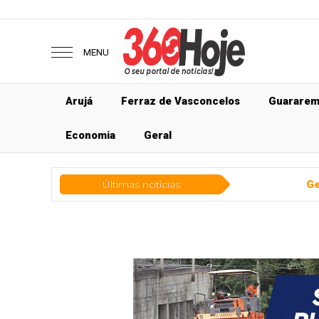
MENU
Arujá
Ferraz de Vasconcelos
Guarare
Economia
Geral
Últimas notícias
Geral
Entenda como func