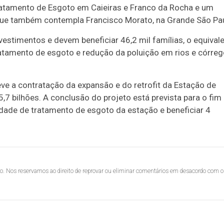
ratamento de Esgoto em Caieiras e Franco da Rocha e um
ue também contempla Francisco Morato, na Grande São Pau
stimentos e devem beneficiar 46,2 mil famílias, o equival
atamento de esgoto e redução da poluição em rios e córre
eve a contratação da expansão e do retrofit da Estação de
,7 bilhões. A conclusão do projeto está prevista para o fim
dade de tratamento de esgoto da estação e beneficiar 4
lo. Nos reservamos ao direito de reprovar ou eliminar comentários em desacordo com o