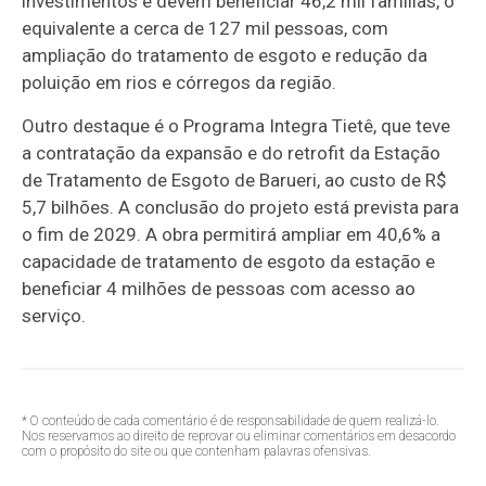
investimentos e devem beneficiar 46,2 mil famílias, o
equivalente a cerca de 127 mil pessoas, com
ampliação do tratamento de esgoto e redução da
poluição em rios e córregos da região.
Outro destaque é o Programa Integra Tietê, que teve
a contratação da expansão e do retrofit da Estação
de Tratamento de Esgoto de Barueri, ao custo de R$
5,7 bilhões. A conclusão do projeto está prevista para
o fim de 2029. A obra permitirá ampliar em 40,6% a
capacidade de tratamento de esgoto da estação e
beneficiar 4 milhões de pessoas com acesso ao
serviço.
* O conteúdo de cada comentário é de responsabilidade de quem realizá-lo.
Nos reservamos ao direito de reprovar ou eliminar comentários em desacordo
com o propósito do site ou que contenham palavras ofensivas.