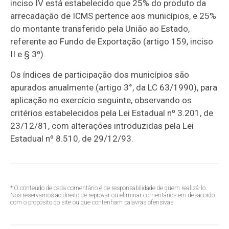
inciso IV está estabelecido que 25% do produto da
arrecadação de ICMS pertence aos municípios, e 25%
do montante transferido pela União ao Estado,
referente ao Fundo de Exportação (artigo 159, inciso
II e § 3º).
Os índices de participação dos municípios são
apurados anualmente (artigo 3°, da LC 63/1990), para
aplicação no exercício seguinte, observando os
critérios estabelecidos pela Lei Estadual nº 3.201, de
23/12/81, com alterações introduzidas pela Lei
Estadual nº 8.510, de 29/12/93.
* O conteúdo de cada comentário é de responsabilidade de quem realizá-lo.
Nos reservamos ao direito de reprovar ou eliminar comentários em desacordo
com o propósito do site ou que contenham palavras ofensivas.