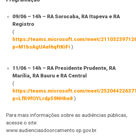
09/06 – 14h – RA Sorocaba, RA Itapeva e RA
Registro
(
https://teams.microsoft.com/meet/21103239712
p=M1bsAgUAel6qftKiFi
)
11/06 – 14h – RA Presidente Prudente, RA
Marília, RA Bauru e RA Central
(
https://teams.microsoft.com/meet/25204422637
p=LfR9fOYLrdp59NHhe8
)
Para mais informações sobre as audiências públicas,
acesse o site:
www.audienciasdoorcamento.sp.gov.br.