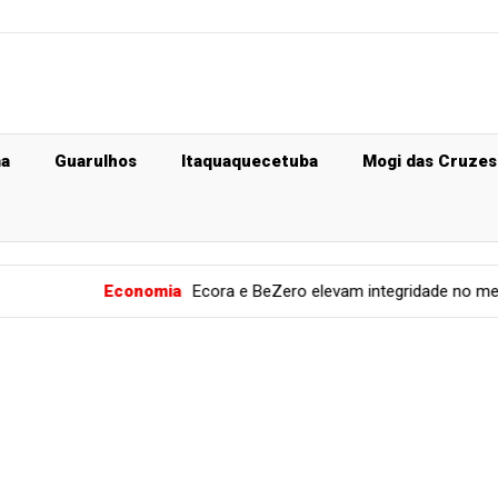
ma
Guarulhos
Itaquaquecetuba
Mogi das Cruzes
Economia
Ecora e BeZero elevam integridade no mercado de carb