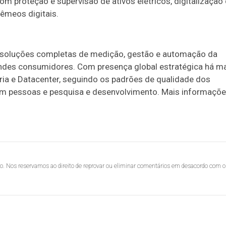
 proteção e supervisão de ativos elétricos, digitalização
gêmeos digitais.
 soluções completas de medição, gestão e automação da
andes consumidores. Com presença global estratégica há m
ria e Datacenter, seguindo os padrões de qualidade dos
em pessoas e pesquisa e desenvolvimento. Mais informaçõ
lo. Nos reservamos ao direito de reprovar ou eliminar comentários em desacordo com o