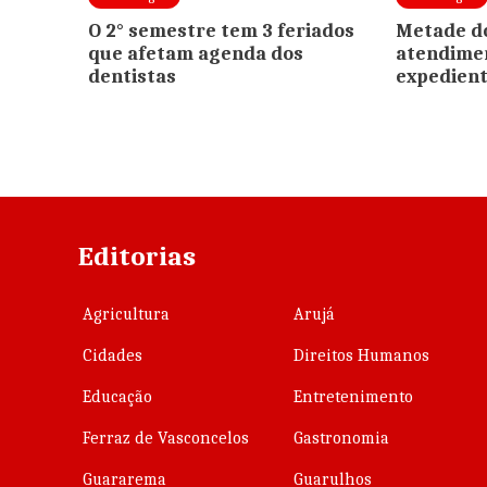
O 2° semestre tem 3 feriados
Metade do
que afetam agenda dos
atendimen
dentistas
expedien
Editorias
Agricultura
Arujá
Cidades
Direitos Humanos
Educação
Entretenimento
Ferraz de Vasconcelos
Gastronomia
Guararema
Guarulhos