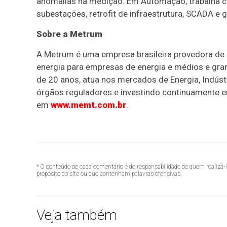
anomalias na medição. Em Automação, trabalha com
subestações, retrofit de infraestrutura, SCADA e 
Sobre a Metrum
A Metrum é uma empresa brasileira provedora de
energia para empresas de energia e médios e gr
de 20 anos, atua nos mercados de Energia, Indúst
órgãos reguladores e investindo continuamente 
em
www.memt.com.br
.
* O conteúdo de cada comentário é de responsabilidade de quem realizá-
propósito do site ou que contenham palavras ofensivas.
Veja também