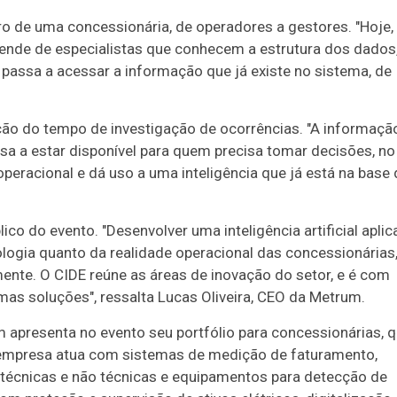
ro de uma concessionária, de operadores a gestores. "Hoje,
pende de especialistas que conhecem a estrutura dos dados,
 passa a acessar a informação que já existe no sistema, de
ução do tempo de investigação de ocorrências. "A informaçã
ssa a estar disponível para quem precisa tomar decisões, no
eracional e dá uso a uma inteligência que já está na base 
ico do evento. "Desenvolver uma inteligência artificial apli
ogia quanto da realidade operacional das concessionárias,
nte. O CIDE reúne as áreas de inovação do setor, e é com
mas soluções", ressalta Lucas Oliveira, CEO da Metrum.
um apresenta no evento seu portfólio para concessionárias, 
a empresa atua com sistemas de medição de faturamento,
 técnicas e não técnicas e equipamentos para detecção de