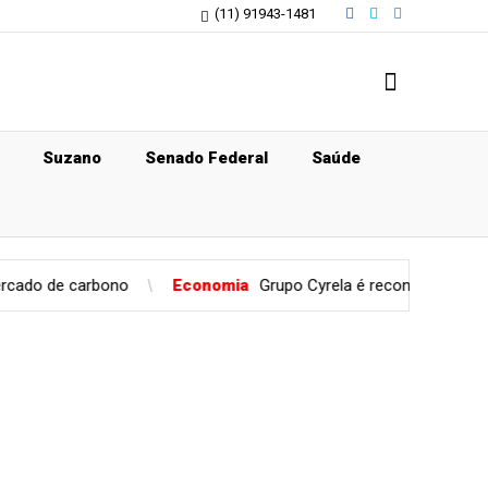
(11) 91943-1481
Suzano
Senado Federal
Saúde
ono
Economia
Grupo Cyrela é reconhecido como Empresa Pr