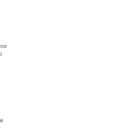
cos
o
al