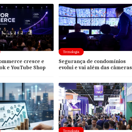
Tecnologia
commerce cresce e
Segurança de condomínios
Tok e YouTube Shop
evolui e vai além das câmera
Tecnologia