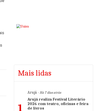
 de
ais
es
Mais lidas
Arujá
- Há 7 dias atrás
Arujá realiza Festival Literário
2026 com teatro, oficinas e feira
1
de livros