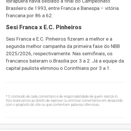
Ibirapuera havia sediado a final do Campeonato
Brasileiro de 1993, entre Franca e Banespa – vitória
francana por 86 a 62.
Sesi Franca x E.C. Pinheiros
Sesi Franca e E.C. Pinheiros fizeram a melhor e a
segunda melhor campanha da primeira fase do NBB
2025/2026, respectivamente. Nas semifinais, os
francanos bateram o Brasília por 3 a 2. Já a equipe da
capital paulista eliminou o Corinthians por 3 a 1.
* O conteúdo de cada comentário é de responsabilidade de quem realizá-lo.
Nos reservamos ao direito de reprovar ou eliminar comentários em desacordo
com o propósito do site ou que contenham palavras ofensivas.