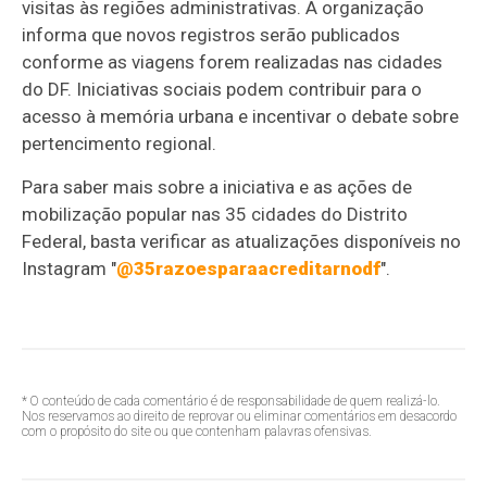
visitas às regiões administrativas. A organização
informa que novos registros serão publicados
conforme as viagens forem realizadas nas cidades
do DF. Iniciativas sociais podem contribuir para o
acesso à memória urbana e incentivar o debate sobre
pertencimento regional.
Para saber mais sobre a iniciativa e as ações de
mobilização popular nas 35 cidades do Distrito
Federal, basta verificar as atualizações disponíveis no
Instagram "
@35razoesparaacreditarnodf
".
* O conteúdo de cada comentário é de responsabilidade de quem realizá-lo.
Nos reservamos ao direito de reprovar ou eliminar comentários em desacordo
com o propósito do site ou que contenham palavras ofensivas.