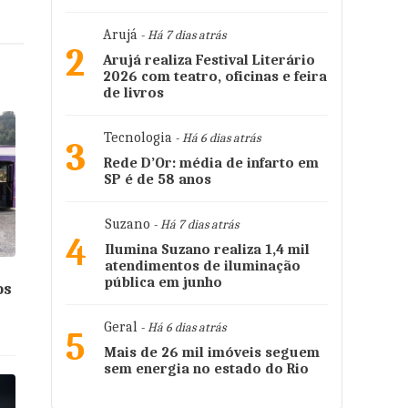
Arujá
- Há 7 dias atrás
2
Arujá realiza Festival Literário
2026 com teatro, oficinas e feira
de livros
Tecnologia
- Há 6 dias atrás
3
Rede D’Or: média de infarto em
SP é de 58 anos
Suzano
- Há 7 dias atrás
4
Ilumina Suzano realiza 1,4 mil
atendimentos de iluminação
pública em junho
os
Geral
- Há 6 dias atrás
5
Mais de 26 mil imóveis seguem
sem energia no estado do Rio