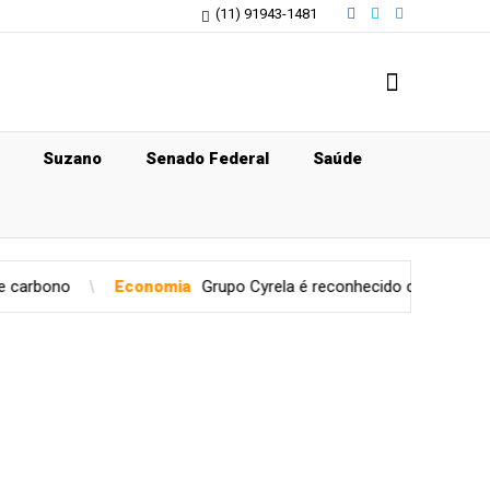
(11) 91943-1481
Suzano
Senado Federal
Saúde
Economia
Grupo Cyrela é reconhecido como Empresa Pró-Étic