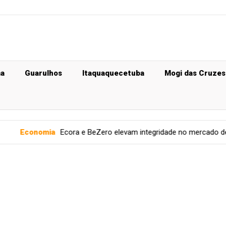
ma
Guarulhos
Itaquaquecetuba
Mogi das Cruzes
mia
Ecora e BeZero elevam integridade no mercado de carbono