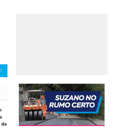
i
o
a
o de