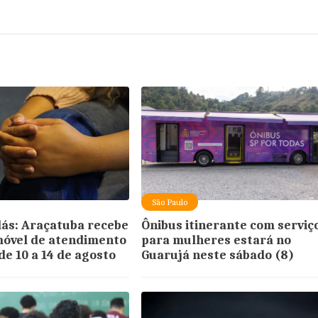
São Paulo
lás: Araçatuba recebe
Ônibus itinerante com serviç
móvel de atendimento
para mulheres estará no
de 10 a 14 de agosto
Guarujá neste sábado (8)