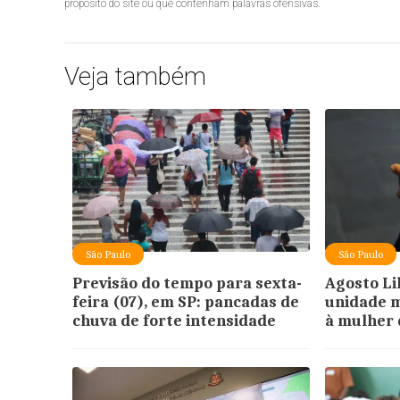
propósito do site ou que contenham palavras ofensivas.
Veja também
São Paulo
São Paulo
Previsão do tempo para sexta-
Agosto Li
feira (07), em SP: pancadas de
unidade 
chuva de forte intensidade
à mulher 