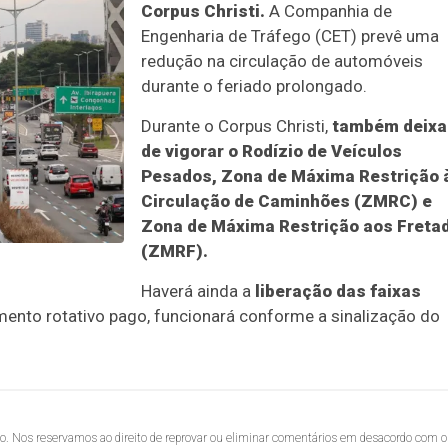
Corpus Christi.
A Companhia de
Engenharia de Tráfego (CET) prevê uma
redução na circulação de automóveis
durante o feriado prolongado.
Durante o Corpus Christi,
também deix
de vigorar o Rodízio de Veículos
Pesados, Zona de Máxima Restrição 
Circulação de Caminhões (ZMRC) e
Zona de Máxima Restrição aos Freta
(ZMRF).
Haverá ainda a
liberação das faixas
mento rotativo pago, funcionará conforme a sinalização do
lo. Nos reservamos ao direito de reprovar ou eliminar comentários em desacordo com o