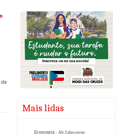
o
 de
Mais lidas
Economia
- Há 3 dias atrás