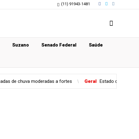
(11) 91943-1481
Suzano
Senado Federal
Saúde
a moderadas a fortes
Geral
Estado de São Paulo confirma cas