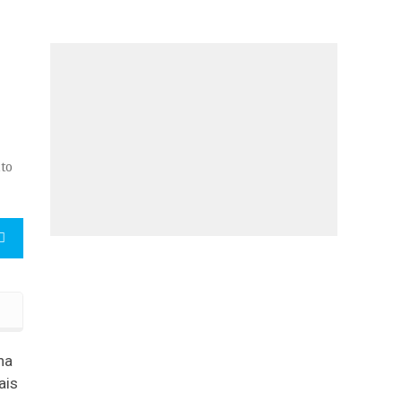
ito
na
ais