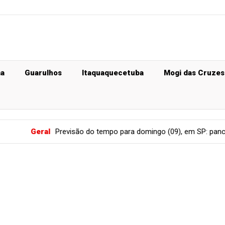
ma
Guarulhos
Itaquaquecetuba
Mogi das Cruzes
l
Previsão do tempo para domingo (09), em SP: pancadas de chuv