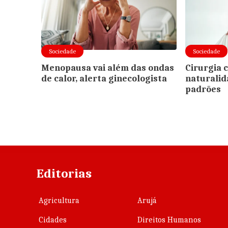
Sociedade
Sociedade
Menopausa vai além das ondas
Cirurgia 
de calor, alerta ginecologista
naturalid
padrões
Editorias
Agricultura
Arujá
Cidades
Direitos Humanos