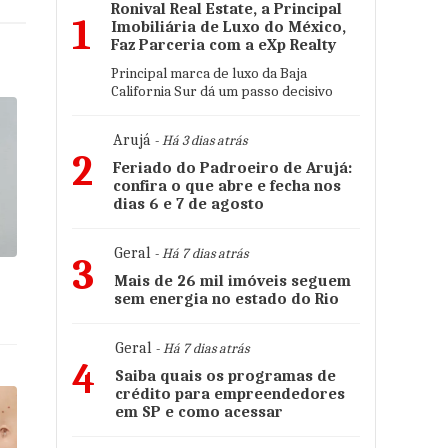
Ronival Real Estate, a Principal
1
Imobiliária de Luxo do México,
Faz Parceria com a eXp Realty
Principal marca de luxo da Baja
California Sur dá um passo decisivo
Arujá
- Há 3 dias atrás
2
Feriado do Padroeiro de Arujá:
confira o que abre e fecha nos
dias 6 e 7 de agosto
Geral
- Há 7 dias atrás
3
Mais de 26 mil imóveis seguem
sem energia no estado do Rio
Geral
- Há 7 dias atrás
4
Saiba quais os programas de
crédito para empreendedores
em SP e como acessar