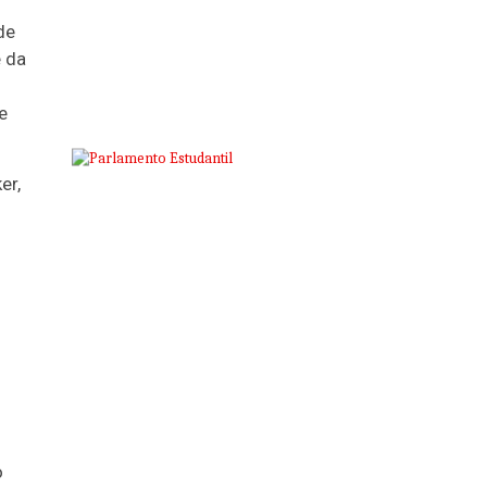
de
e da
e
er,
o