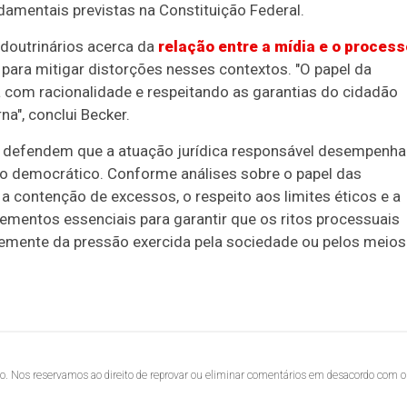
amentais previstas na Constituição Federal.
 doutrinários acerca da
relação entre a mídia e o process
 para mitigar distorções nesses contextos. "O papel da
a com racionalidade e respeitando as garantias do cidadão
a", conclui Becker.
s defendem que a atuação jurídica responsável desempenha
o democrático. Conforme análises sobre o papel das
, a contenção de excessos, o respeito aos limites éticos e a
ementos essenciais para garantir que os ritos processuais
emente da pressão exercida pela sociedade ou pelos meios
lo. Nos reservamos ao direito de reprovar ou eliminar comentários em desacordo com o