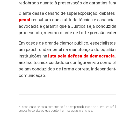
redobrada quanto à preservação de garantias fund
Diante desse cenário de superexposição, debates
penal
ressaltam que a atitude técnica é essencial
advocacia é garantir que a Justiça seja conduzid
processado, mesmo diante de forte pressão extern
Em casos de grande clamor público, especialista
um papel fundamental na manutenção do equilíbri
instituições na
luta pela defesa da democracia
análise técnica cuidadosa configuram-se como el
sejam conduzidos de forma correta, independent
comunicação.
* O conteúdo de cada comentário é de responsabilidade de quem realizá-
propósito do site ou que contenham palavras ofensivas.