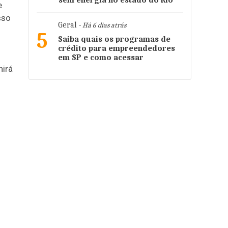
sem energia no estado do Rio
e
sso
Geral
- Há 6 dias atrás
5
Saiba quais os programas de
crédito para empreendedores
em SP e como acessar
nirá