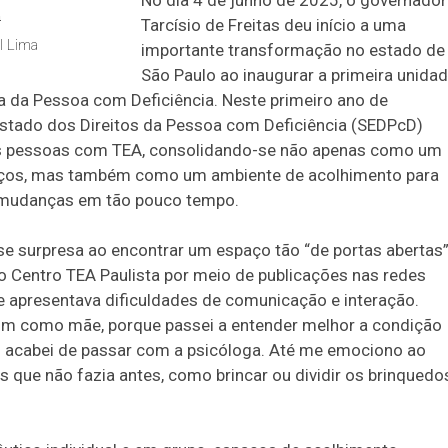
No dia 4 de junho de 2025, o governador
Tarcísio de Freitas deu início a uma
al Lima
importante transformação no estado de
São Paulo ao inaugurar a primeira unida
a da Pessoa com Deficiência. Neste primeiro ano de
stado dos Direitos da Pessoa com Deficiência (SEDPcD)
 às pessoas com TEA, consolidando-se não apenas como um
iços, mas também como um ambiente de acolhimento para
s mudanças em tão pouco tempo.
isse surpresa ao encontrar um espaço tão “de portas abertas
 do Centro TEA Paulista por meio de publicações nas redes
ue apresentava dificuldades de comunicação e interação.
 mim como mãe, porque passei a entender melhor a condição
 acabei de passar com a psicóloga. Até me emociono ao
que não fazia antes, como brincar ou dividir os brinquedo