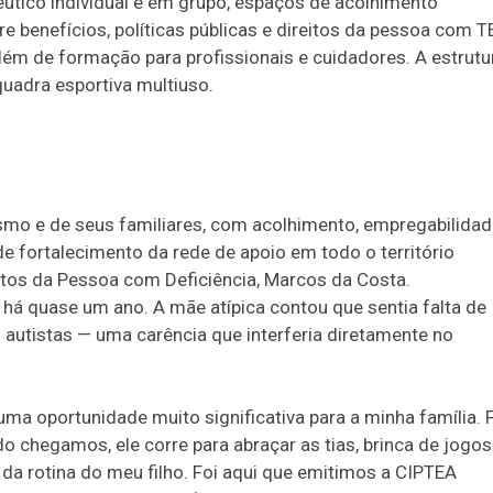
utico individual e em grupo, espaços de acolhimento
e benefícios, políticas públicas e direitos da pessoa com T
 além de formação para profissionais e cuidadores. A estrutu
 quadra esportiva multiuso.
mo e de seus familiares, com acolhimento, empregabilidad
 fortalecimento da rede de apoio em todo o território
eitos da Pessoa com Deficiência, Marcos da Costa.
o há quase um ano. A mãe atípica contou que sentia falta de
autistas — uma carência que interferia diretamente no
ma oportunidade muito significativa para a minha família. 
do chegamos, ele corre para abraçar as tias, brinca de jogos
e da rotina do meu filho. Foi aqui que emitimos a CIPTEA