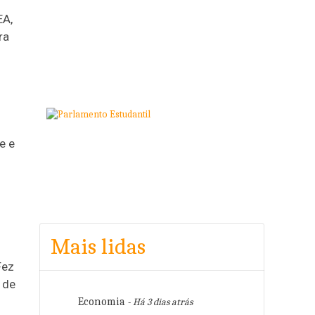
EA,
ra
e e
Mais lidas
Fez
 de
Economia
- Há 3 dias atrás