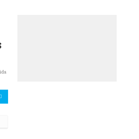
s
ida
as de pessoas autistas