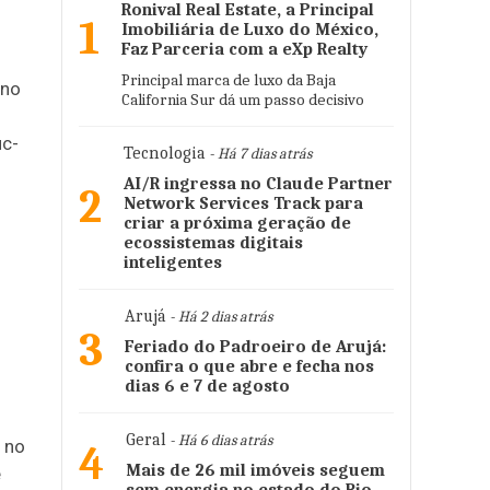
Ronival Real Estate, a Principal
1
Imobiliária de Luxo do México,
Faz Parceria com a eXp Realty
Principal marca de luxo da Baja
 no
California Sur dá um passo decisivo
uc-
Tecnologia
- Há 7 dias atrás
AI/R ingressa no Claude Partner
2
Network Services Track para
criar a próxima geração de
ecossistemas digitais
inteligentes
Arujá
- Há 2 dias atrás
3
Feriado do Padroeiro de Arujá:
confira o que abre e fecha nos
dias 6 e 7 de agosto
Geral
- Há 6 dias atrás
 no
4
Mais de 26 mil imóveis seguem
e