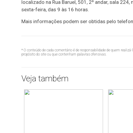
localizado na Rua Baruel, 501, 2º andar, sala 224
sexta-feira, das 9 às 16 horas.
Mais informações podem ser obtidas pelo telefo
* O conteúdo de cada comentário é de responsabilidade de quem realizá-
propósito do site ou que contenham palavras ofensivas.
Veja também