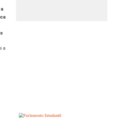
 a
ica
as
e a