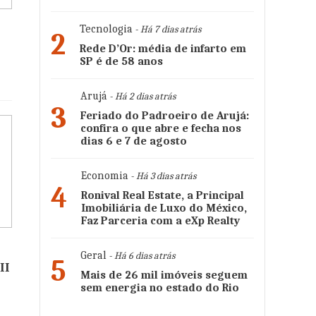
Tecnologia
- Há 7 dias atrás
a
2
Rede D’Or: média de infarto em
SP é de 58 anos
Arujá
- Há 2 dias atrás
3
Feriado do Padroeiro de Arujá:
confira o que abre e fecha nos
dias 6 e 7 de agosto
Economia
- Há 3 dias atrás
4
Ronival Real Estate, a Principal
Imobiliária de Luxo do México,
Faz Parceria com a eXp Realty
Geral
- Há 6 dias atrás
5
II
Mais de 26 mil imóveis seguem
sem energia no estado do Rio