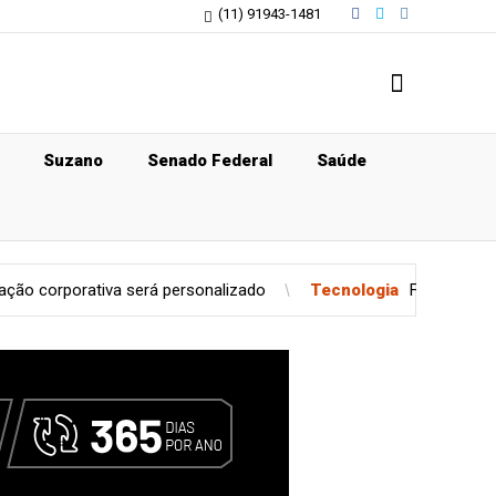
(11) 91943-1481
Suzano
Senado Federal
Saúde
rativa será personalizado
Tecnologia
Feira reúne oportunid