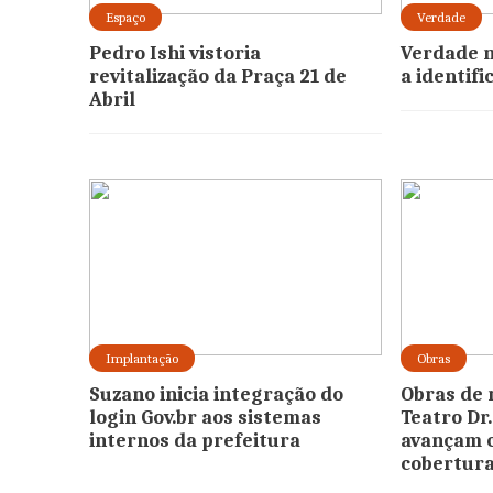
Espaço
Verdade
Pedro Ishi vistoria
Verdade n
revitalização da Praça 21 de
a identif
Abril
Implantação
Obras
Suzano inicia integração do
Obras de 
login Gov.br aos sistemas
Teatro Dr
internos da prefeitura
avançam 
cobertur