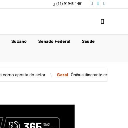
(11) 91943-1481
Suzano
Senado Federal
Saúde
a do setor
Geral
Ônibus itinerante com serviços para mulher