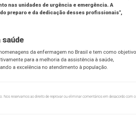
nto nas unidades de urgência e emergência. A
do preparo e da dedicação desses profissionais",
a saúde
 homenagens da enfermagem no Brasil e tem como objetiv
tivamente para a melhoria da assistência à saúde,
ivando a excelência no atendimento à população.
lo. Nos reservamos ao direito de reprovar ou eliminar comentários em desacordo com o