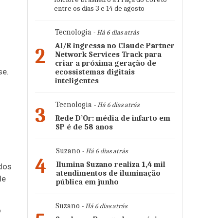
entre os dias 3 e 14 de agosto
Tecnologia
- Há 6 dias atrás
AI/R ingressa no Claude Partner
2
Network Services Track para
criar a próxima geração de
se.
ecossistemas digitais
inteligentes
Tecnologia
- Há 6 dias atrás
3
Rede D’Or: média de infarto em
SP é de 58 anos
Suzano
- Há 6 dias atrás
4
Ilumina Suzano realiza 1,4 mil
 dos
atendimentos de iluminação
de
pública em junho
Suzano
- Há 6 dias atrás
o