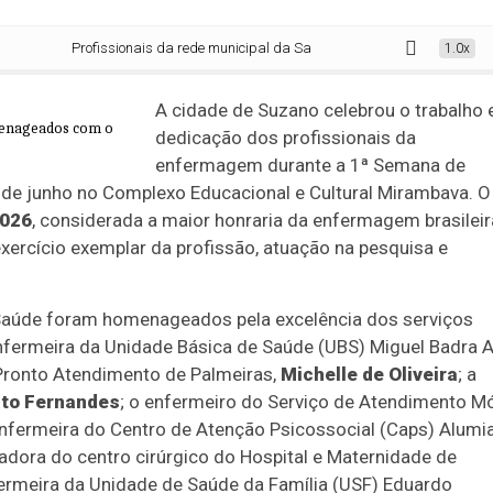
Profissionais da rede municipal da Saúde de Suzano são homenageados
1.0x
A cidade de Suzano celebrou o trabalho 
dedicação dos profissionais da
enfermagem durante a 1ª Semana de
 de junho no Complexo Educacional e Cultural Mirambava. O
2026
, considerada a maior honraria da enfermagem brasileir
xercício exemplar da profissão, atuação na pesquisa e
e Saúde foram homenageados pela excelência dos serviços
nfermeira da Unidade Básica de Saúde (UBS) Miguel Badra A
 Pronto Atendimento de Palmeiras,
Michelle de Oliveira
; a
ato Fernandes
; o enfermeiro do Serviço de Atendimento M
enfermeira do Centro de Atenção Psicossocial (Caps) Alumia
adora do centro cirúrgico do Hospital e Maternidade de
fermeira da Unidade de Saúde da Família (USF) Eduardo