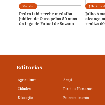
Medalha
Julho Amare
Pedro Ishi recebe medalha
Julho Ama
Jubileu de Ouro pelos 50 anos
alcança m
da Liga de Futsal de Suzano
realiza 6
Editorias
Agricultura
Arujá
Cidades
Direitos Humanos
Educação
Entretenimento