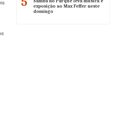
5
Samba no Parque leva música e
eis
exposição ao Max Feffer neste
domingo
os