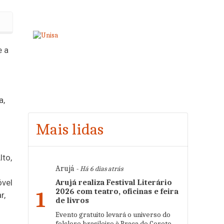
 com o Prêmio Anna Nery 2026
e a
a,
Mais lidas
lto,
Arujá
- Há 6 dias atrás
óvel
Arujá realiza Festival Literário
2026 com teatro, oficinas e feira
1
r,
de livros
Evento gratuito levará o universo do
folclore brasileiro à Praça do Coreto