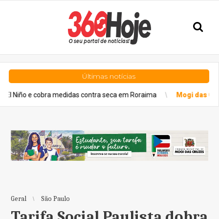
Últimas notícias
 medidas contra seca em Roraima
Mogi das Cruzes
Cocuera: as
Geral
São Paulo
Tarifa Social Paulista dobra