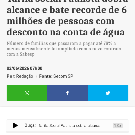
alcance e bate recorde de 6
milhões de pessoas com
desconto na conta de água
Número de famílias que passaram a pagar até 78% a
menos mensalmente foi ampliado com o novo contrato
com a Sabesp
03/06/2026 07h00
Por:
Redação
Fonte:
Secom SP
Ouça:
Tarifa Social Paulista dobra alcance e bate recorde de 6 milh
1.0x