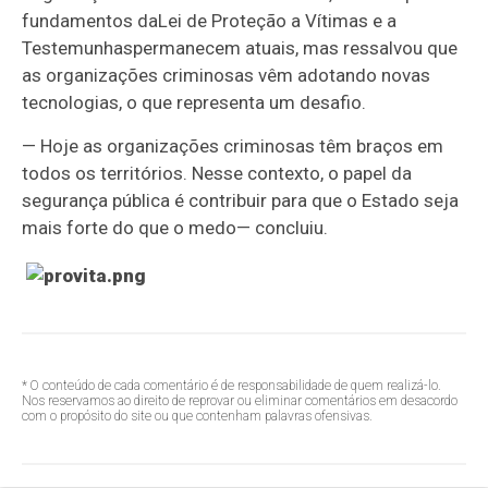
fundamentos da
Lei de Proteção a Vítimas e a
Testemunhas
permanecem atuais, mas ressalvou que
as organizações criminosas vêm adotando novas
tecnologias, o que representa um desafio.
—
Hoje as organizações criminosas têm braços em
todos os territórios. Nesse contexto, o papel da
segurança pública é contribuir para que o Estado seja
mais forte do que o medo
— concluiu
.
* O conteúdo de cada comentário é de responsabilidade de quem realizá-lo.
Nos reservamos ao direito de reprovar ou eliminar comentários em desacordo
com o propósito do site ou que contenham palavras ofensivas.