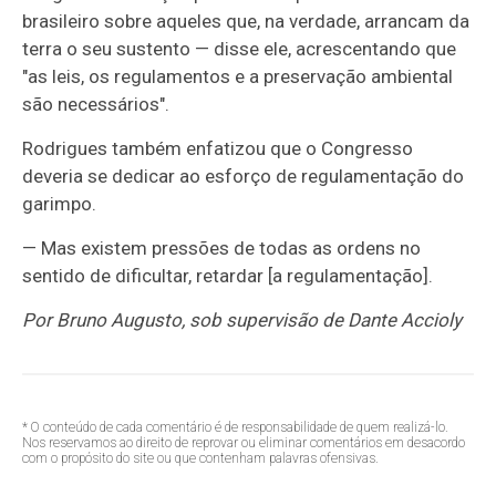
brasileiro sobre aqueles que, na verdade, arrancam da
terra o seu sustento — disse ele, acrescentando que
"as leis, os regulamentos e a preservação ambiental
são necessários".
Rodrigues também enfatizou que o Congresso
deveria se dedicar ao esforço de regulamentação do
garimpo.
— Mas existem pressões de todas as ordens no
sentido de dificultar, retardar [a regulamentação].
Por Bruno Augusto, sob supervisão de Dante Accioly
* O conteúdo de cada comentário é de responsabilidade de quem realizá-lo.
Nos reservamos ao direito de reprovar ou eliminar comentários em desacordo
com o propósito do site ou que contenham palavras ofensivas.