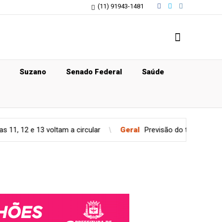
(11) 91943-1481
Suzano
Senado Federal
Saúde
voltam a circular
Geral
Previsão do tempo para quinta-feira (