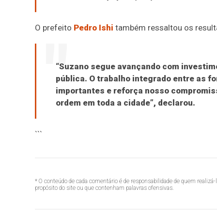
O prefeito
Pedro Ishi
também ressaltou os result
“Suzano segue avançando com investime
pública. O trabalho integrado entre as 
importantes e reforça nosso compromis
ordem em toda a cidade”, declarou.
```
* O conteúdo de cada comentário é de responsabilidade de quem realizá-
propósito do site ou que contenham palavras ofensivas.