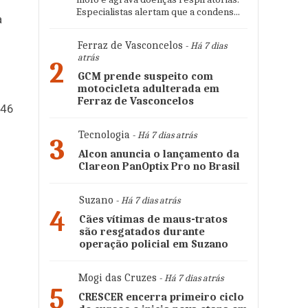
Especialistas alertam que a condens...
a
Ferraz de Vasconcelos
- Há 7 dias
atrás
2
GCM prende suspeito com
motocicleta adulterada em
Ferraz de Vasconcelos
 46
Tecnologia
- Há 7 dias atrás
3
Alcon anuncia o lançamento da
Clareon PanOptix Pro no Brasil
Suzano
- Há 7 dias atrás
4
Cães vítimas de maus-tratos
são resgatados durante
operação policial em Suzano
Mogi das Cruzes
- Há 7 dias atrás
5
CRESCER encerra primeiro ciclo