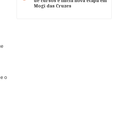
de cursos e inicia nova etapa em
Mogi das Cruzes
ue
 e o