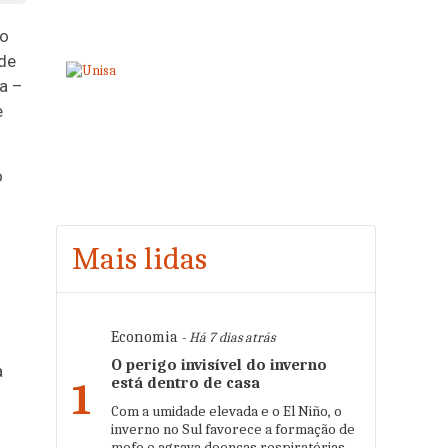
no
 de
a –
e
o
Mais lidas
Economia
- Há 7 dias atrás
O perigo invisível do inverno
à
está dentro de casa
1
Com a umidade elevada e o El Niño, o
inverno no Sul favorece a formação de
mofo e agrava doenças respiratórias.