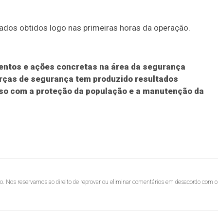
ados obtidos logo nas primeiras horas da operação.
ntos e ações concretas na área da segurança
forças de segurança tem produzido resultados
so com a proteção da população e a manutenção da
lo. Nos reservamos ao direito de reprovar ou eliminar comentários em desacordo com o